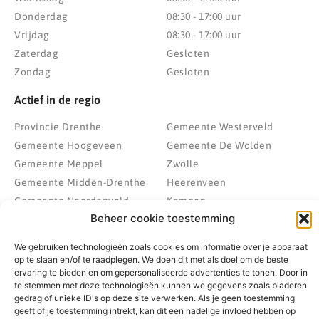
Donderdag
08:30 - 17:00 uur
Vrijdag
08:30 - 17:00 uur
Zaterdag
Gesloten
Zondag
Gesloten
Actief in de regio
Provincie Drenthe
Gemeente Westerveld
Gemeente Hoogeveen
Gemeente De Wolden
Gemeente Meppel
Zwolle
Gemeente Midden-Drenthe
Heerenveen
Gemeente Noordenveld
Kampen
Beheer cookie toestemming
Gemeente Noordoostpolder
Emmeloord
Gemeente Steenwijkerland
Wolvega
We gebruiken technologieën zoals cookies om informatie over je apparaat
Gemeente Weststellingwerf
op te slaan en/of te raadplegen. We doen dit met als doel om de beste
ervaring te bieden en om gepersonaliseerde advertenties te tonen. Door in
te stemmen met deze technologieën kunnen we gegevens zoals bladeren
gedrag of unieke ID's op deze site verwerken. Als je geen toestemming
geeft of je toestemming intrekt, kan dit een nadelige invloed hebben op
© 2022 - 2026 BespaarPartner | Alle rechten voorbehouden