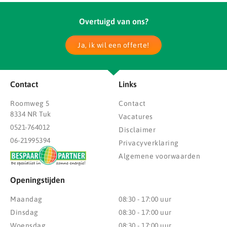
Overtuigd van ons?
Ja, ik wil een offerte!
Contact
Links
Roomweg 5
Contact
8334 NR Tuk
Vacatures
0521-764012
Disclaimer
06-21995394
Privacyverklaring
Algemene voorwaarden
Openingstijden
Maandag
08:30 - 17:00 uur
Dinsdag
08:30 - 17:00 uur
Woensdag
08:30 - 17:00 uur