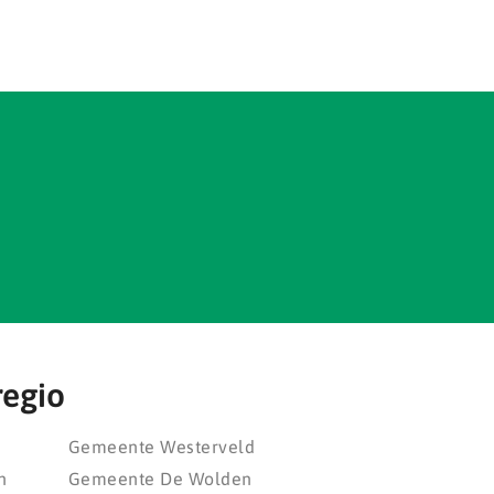
regio
Gemeente Westerveld
n
Gemeente De Wolden