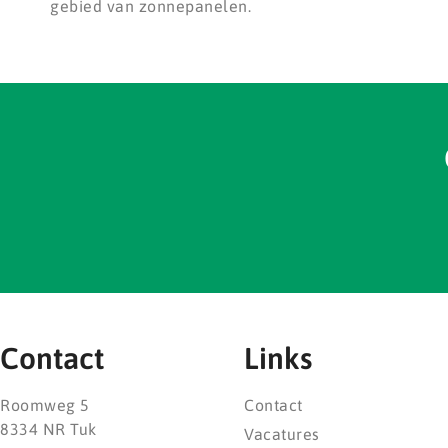
gebied van zonnepanelen.
Contact
Links
Roomweg 5
Contact
8334 NR Tuk
Vacatures