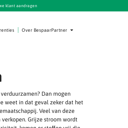
we klant aandragen
renties
Over BespaarPartner
n
te verduurzamen? Dan mogen
e weet in dat geval zeker dat het
giemaatschappij. Veel van deze
m verkopen. Grijze stroom wordt
citeit, komen er stoffen vrij die