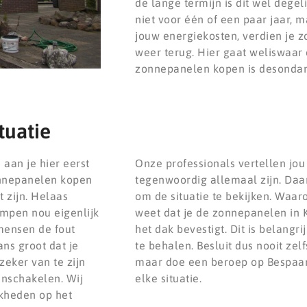
de lange termijn is dit wel degel
niet voor één of een paar jaar, m
jouw energiekosten, verdien je 
weer terug. Hier gaat weliswaar
zonnepanelen kopen is desondan
tuatie
aan je hier eerst
Onze professionals vertellen jo
onnepanelen kopen
tegenwoordig allemaal zijn. Daa
 zijn. Helaas
om de situatie te bekijken. Waar
mpen nou eigenlijk
weet dat je de zonnepanelen in K
mensen de fout
het dak bevestigt. Dit is belang
ns groot dat je
te behalen. Besluit dus nooit ze
eker van te zijn
maar doe een beroep op BespaarP
inschakelen. Wij
elke situatie.
jkheden op het