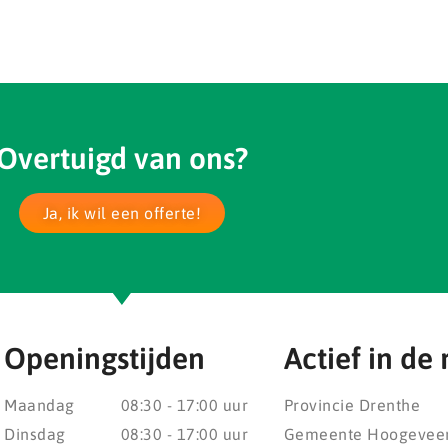
Overtuigd van ons?
Ja, ik wil een offerte!
Openingstijden
Actief in de 
Maandag
08:30 - 17:00 uur
Provincie Drenthe
Dinsdag
08:30 - 17:00 uur
Gemeente Hoogevee