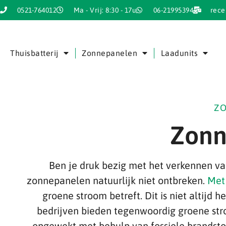
0521-764012
Ma - Vrij: 8:30 - 17u
06-21995394
rece
Thuisbatterij
Zonnepanelen
Laadunits
Z
Zonn
Ben je druk bezig met het verkennen 
zonnepanelen natuurlijk niet ontbreken.
Met
groene stroom betreft. Dit is niet altij
bedrijven bieden tegenwoordig groene stro
opgewekt met behulp van fossiele brandstoffe