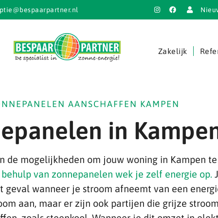
ptie@bespaarpartner.nl
Nieu
Zakelijk
Refe
ONNEPANELEN AANSCHAFFEN KAMPEN
epanelen in Kampe
van de mogelijkheden om jouw woning in Kampen 
 behulp van zonnepanelen wek je zelf energie op.
J
d het geval wanneer je stroom afneemt van een ener
om aan, maar er zijn ook partijen die grijze stroo
n, zoals steenkool. Wanneer je dit omzet in elektri