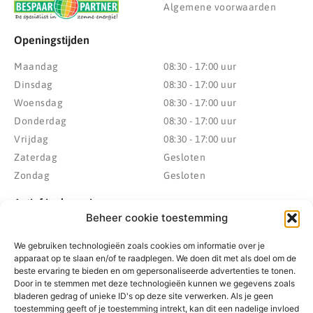
Algemene voorwaarden
Openingstijden
Maandag
08:30 - 17:00 uur
Dinsdag
08:30 - 17:00 uur
Woensdag
08:30 - 17:00 uur
Donderdag
08:30 - 17:00 uur
Vrijdag
08:30 - 17:00 uur
Zaterdag
Gesloten
Zondag
Gesloten
Actief in de regio
Beheer cookie toestemming
Provincie Drenthe
Gemeente Westerveld
We gebruiken technologieën zoals cookies om informatie over je
Gemeente Hoogeveen
Gemeente De Wolden
apparaat op te slaan en/of te raadplegen. We doen dit met als doel om de
Gemeente Meppel
Zwolle
beste ervaring te bieden en om gepersonaliseerde advertenties te tonen.
Door in te stemmen met deze technologieën kunnen we gegevens zoals
Gemeente Midden-Drenthe
Heerenveen
bladeren gedrag of unieke ID's op deze site verwerken. Als je geen
Gemeente Noordenveld
Kampen
toestemming geeft of je toestemming intrekt, kan dit een nadelige invloed