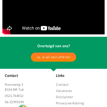
Overtuigd van ons?
Ja, ik wil een offerte!
Contact
Links
Roomweg 5
Contact
8334 NR Tuk
Vacatures
0521-764012
Disclaimer
06-21995394
Privacyverklaring