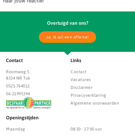
naar jouw reactie!
Overtuigd van ons?
Ja, ik wil een offerte!
Contact
Links
Roomweg 5
Contact
8334 NR Tuk
Vacatures
0521-764012
Disclaimer
06-21995394
Privacyverklaring
Algemene voorwaarden
Openingstijden
Maandag
08:30 - 17:00 uur