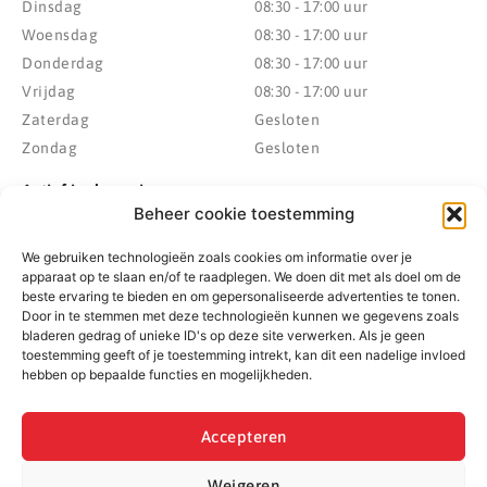
Dinsdag
08:30 - 17:00 uur
Woensdag
08:30 - 17:00 uur
Donderdag
08:30 - 17:00 uur
Vrijdag
08:30 - 17:00 uur
Zaterdag
Gesloten
Zondag
Gesloten
Actief in de regio
Beheer cookie toestemming
Provincie Drenthe
Gemeente Westerveld
We gebruiken technologieën zoals cookies om informatie over je
Gemeente Hoogeveen
Gemeente De Wolden
apparaat op te slaan en/of te raadplegen. We doen dit met als doel om de
Gemeente Meppel
Zwolle
beste ervaring te bieden en om gepersonaliseerde advertenties te tonen.
Gemeente Midden-Drenthe
Heerenveen
Door in te stemmen met deze technologieën kunnen we gegevens zoals
bladeren gedrag of unieke ID's op deze site verwerken. Als je geen
Gemeente Noordenveld
Kampen
toestemming geeft of je toestemming intrekt, kan dit een nadelige invloed
Gemeente Noordoostpolder
Emmeloord
hebben op bepaalde functies en mogelijkheden.
Gemeente Steenwijkerland
Wolvega
Gemeente Weststellingwerf
Accepteren
Weigeren