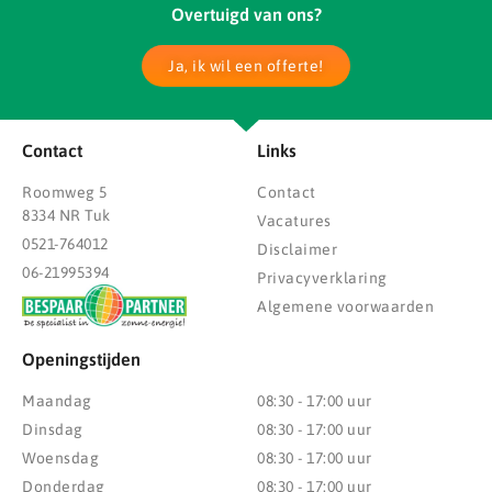
Overtuigd van ons?
Ja, ik wil een offerte!
Contact
Links
Roomweg 5
Contact
8334 NR Tuk
Vacatures
0521-764012
Disclaimer
06-21995394
Privacyverklaring
Algemene voorwaarden
Openingstijden
Maandag
08:30 - 17:00 uur
Dinsdag
08:30 - 17:00 uur
Woensdag
08:30 - 17:00 uur
Donderdag
08:30 - 17:00 uur