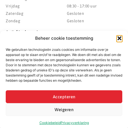
Vrijdag
08:30 - 17:00 uur
Zaterdag
Gesloten
Zondag
Gesloten
Actief in de regio
Beheer cookie toestemming
Provincie Drenthe
Gemeente Westerveld
We gebruiken technologieën zoals cookies om informatie over je
Gemeente Hoogeveen
Gemeente De Wolden
apparaat op te slaan en/of te raadplegen. We doen dit met als doel om de
Gemeente Meppel
Zwolle
beste ervaring te bieden en om gepersonaliseerde advertenties te tonen.
Gemeente Midden-Drenthe
Heerenveen
Door in te stemmen met deze technologieën kunnen we gegevens zoals
bladeren gedrag of unieke ID's op deze site verwerken. Als je geen
Gemeente Noordenveld
Kampen
toestemming geeft of je toestemming intrekt, kan dit een nadelige invloed
Gemeente Noordoostpolder
Emmeloord
hebben op bepaalde functies en mogelijkheden.
Gemeente Steenwijkerland
Wolvega
Gemeente Weststellingwerf
Accepteren
Weigeren
© 2022 - 2026 BespaarPartner | Alle rechten voorbehouden
Cookiebeleid
Privacyverklaring