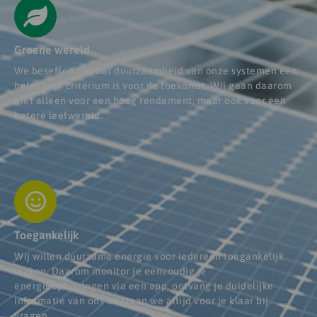
Groene wereld
We beseffen ons dat duurzaamheid van onze systemen een
belangrijk criterium is voor de toekomst. Wij gaan daarom
niet alleen voor een hoog rendement, maar ook voor een
betere leefwereld.
Toegankelijk
Wij willen duurzame energie voor iedereen toegankelijk
maken. Daarom monitor je eenvoudig je
energieoplossingen via een app, ontvang je duidelijke
informatie van ons en staan we altijd voor je klaar bij
vragen.