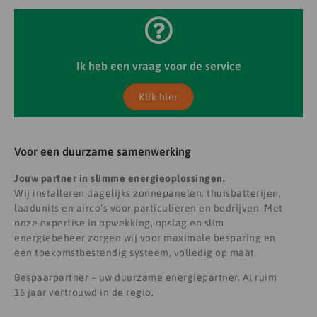
Ik heb een vraag voor de service
Klik hier
Voor een duurzame samenwerking
Jouw partner in slimme energieoplossingen.
Wij installeren dagelijks zonnepanelen, thuisbatterijen,
laadunits en airco’s voor particulieren en bedrijven. Met
onze expertise in opwekking, opslag en slim
energiebeheer zorgen wij voor maximale besparing en
een toekomstbestendig systeem, volledig op maat.
Bespaarpartner – uw duurzame energiepartner. Al ruim
16 jaar vertrouwd in de regio.