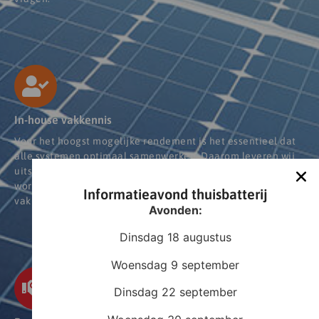
In-house vakkennis
Voor het hoogst mogelijke rendement is het essentieel dat
alle systemen optimaal samenwerken. Daarom leveren wij
uitsluitend hoogwaardige, gecertificeerde producten die
worden geïnstalleerd door onze gespecialiseerde
Informatieavond thuisbatterij
vakmensen.
Avonden:
Dinsdag 18 augustus
Woensdag 9 september
Dinsdag 22 september