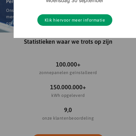
Woensdag 30 september
Persoonlijk
Ons team is hecht en vertrouwen staat bij ons centraal. Dit
merk je in alles wat we doen: van het vinden van de beste
Klik hiervoor meer informatie
oplossing voor jouw casus, tot aan de service naderhand.
Statistieken waar we trots op zijn
100.000
+
zonnepanelen geïnstalleerd
150.000.000
+
kWh opgeleverd
9
,0
onze klantenbeoordeling