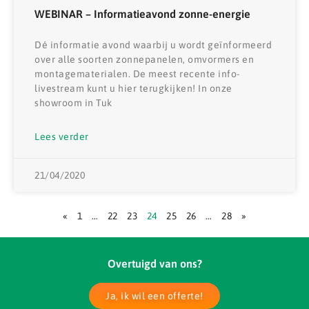
WEBINAR – Informatieavond zonne-energie
Dé informatie avond waarbij u wordt geïnformeerd
over alle soorten zonnepanelen, omvormers en
montagematerialen. De meest recente info-
livestream kunt u hier terugkijken! In onze
showroom in Tuk
Lees verder
21/04/2020
«
1
…
22
23
24
25
26
…
28
»
Overtuigd van ons?
Ja, ik wil een offerte!