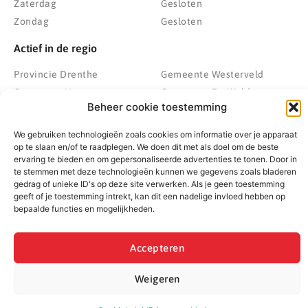
Zaterdag
Gesloten
Zondag
Gesloten
Actief in de regio
Provincie Drenthe
Gemeente Westerveld
Gemeente Hoogeveen
Gemeente De Wolden
Beheer cookie toestemming
Gemeente Meppel
Zwolle
Gemeente Midden-Drenthe
Heerenveen
We gebruiken technologieën zoals cookies om informatie over je apparaat
Gemeente Noordenveld
Kampen
op te slaan en/of te raadplegen. We doen dit met als doel om de beste
ervaring te bieden en om gepersonaliseerde advertenties te tonen. Door in
Gemeente Noordoostpolder
Emmeloord
te stemmen met deze technologieën kunnen we gegevens zoals bladeren
Gemeente Steenwijkerland
Wolvega
gedrag of unieke ID's op deze site verwerken. Als je geen toestemming
geeft of je toestemming intrekt, kan dit een nadelige invloed hebben op
Gemeente Weststellingwerf
bepaalde functies en mogelijkheden.
Accepteren
© 2022 - 2026 BespaarPartner | Alle rechten voorbehouden
Weigeren