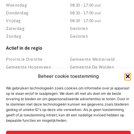
Woensdag
08:30 - 17:00 uur
Donderdag
08:30 - 17:00 uur
Vrijdag
08:30 - 17:00 uur
Zaterdag
Gesloten
Zondag
Gesloten
Actief in de regio
Provincie Drenthe
Gemeente Westerveld
Gemeente Hoogeveen
Gemeente De Wolden
Gemeente Meppel
Zwolle
Beheer cookie toestemming
Gemeente Midden-Drenthe
Heerenveen
We gebruiken technologieën zoals cookies om informatie over je apparaat
Gemeente Noordenveld
Kampen
op te slaan en/of te raadplegen. We doen dit met als doel om de beste
Gemeente Noordoostpolder
Emmeloord
ervaring te bieden en om gepersonaliseerde advertenties te tonen. Door in
te stemmen met deze technologieën kunnen we gegevens zoals bladeren
Gemeente Steenwijkerland
Wolvega
gedrag of unieke ID's op deze site verwerken. Als je geen toestemming
Gemeente Weststellingwerf
geeft of je toestemming intrekt, kan dit een nadelige invloed hebben op
bepaalde functies en mogelijkheden.