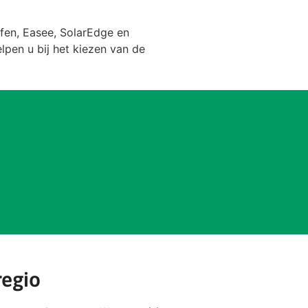
lfen
,
Easee
,
SolarEdge
en
lpen u bij het kiezen van de
regio