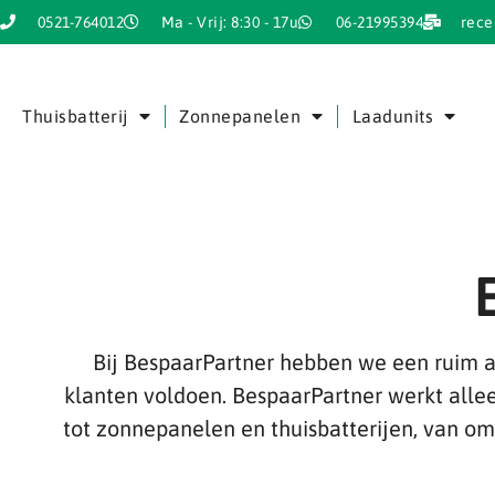
0521-764012
Ma - Vrij: 8:30 - 17u
06-21995394
rece
Thuisbatterij
Zonnepanelen
Laadunits
Bij BespaarPartner hebben we een ruim 
klanten voldoen. BespaarPartner werkt alle
tot zonnepanelen en thuisbatterijen, van o