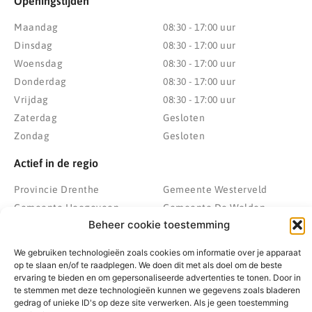
Openingstijden
Maandag
08:30 - 17:00 uur
Dinsdag
08:30 - 17:00 uur
Woensdag
08:30 - 17:00 uur
Donderdag
08:30 - 17:00 uur
Vrijdag
08:30 - 17:00 uur
Zaterdag
Gesloten
Zondag
Gesloten
Actief in de regio
Provincie Drenthe
Gemeente Westerveld
Gemeente Hoogeveen
Gemeente De Wolden
Beheer cookie toestemming
Gemeente Meppel
Zwolle
Gemeente Midden-Drenthe
Heerenveen
We gebruiken technologieën zoals cookies om informatie over je apparaat
Gemeente Noordenveld
Kampen
op te slaan en/of te raadplegen. We doen dit met als doel om de beste
ervaring te bieden en om gepersonaliseerde advertenties te tonen. Door in
Gemeente Noordoostpolder
Emmeloord
te stemmen met deze technologieën kunnen we gegevens zoals bladeren
Gemeente Steenwijkerland
Wolvega
gedrag of unieke ID's op deze site verwerken. Als je geen toestemming