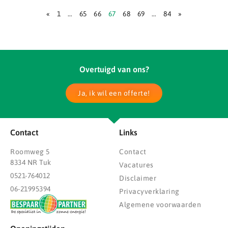
«
1
…
65
66
67
68
69
…
84
»
Overtuigd van ons?
Ja, ik wil een offerte!
Contact
Links
Roomweg 5
Contact
8334 NR Tuk
Vacatures
0521-764012
Disclaimer
06-21995394
Privacyverklaring
Algemene voorwaarden