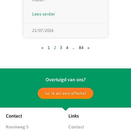
Lees verder
21/07/2026
«
1
2
3
4
…
84
»
Overtuigd van ons?
Ja, ik wil een offerte!
Contact
Links
Roomweg 5
Contact