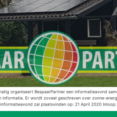
matig organiseert BespaarPartner een informatieavond sam
informatie. Er wordt zoveel geschreven over zonne-energie
informatieavond zal plaatsvinden op: 21 April 2020 Inloop: