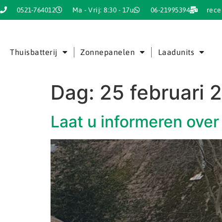
0521-764012
Ma - Vrij: 8:30 - 17u
06-21995394
rece
Thuisbatterij
Zonnepanelen
Laadunits
Dag:
25 februari 
Laat u informeren ove