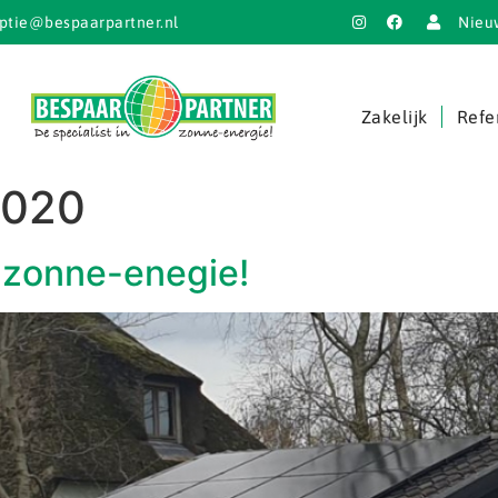
ptie@bespaarpartner.nl
Nieu
Zakelijk
Refe
2020
r zonne-enegie!