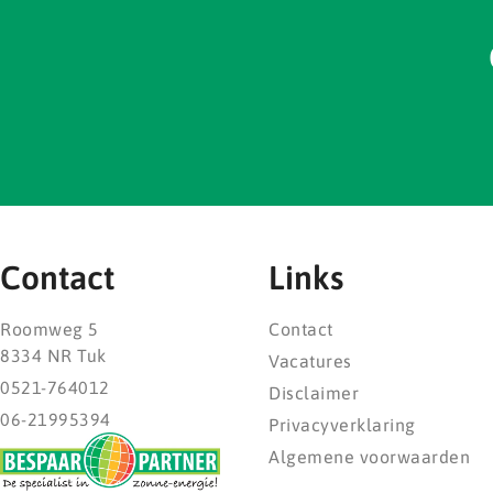
Contact
Links
Roomweg 5
Contact
8334 NR Tuk
Vacatures
0521-764012
Disclaimer
06-21995394
Privacyverklaring
Algemene voorwaarden