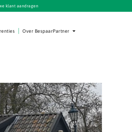
we klant aandragen
renties
Over BespaarPartner