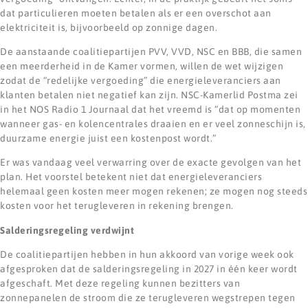
dat particulieren moeten betalen als er een overschot aan
elektriciteit is, bijvoorbeeld op zonnige dagen.
De aanstaande coalitiepartijen PVV, VVD, NSC en BBB, die samen
een meerderheid in de Kamer vormen, willen de wet wijzigen
zodat de “redelijke vergoeding” die energieleveranciers aan
klanten betalen niet negatief kan zijn. NSC-Kamerlid Postma zei
in het NOS Radio 1 Journaal dat het vreemd is “dat op momenten
wanneer gas- en kolencentrales draaien en er veel zonneschijn is,
duurzame energie juist een kostenpost wordt.”
Er was vandaag veel verwarring over de exacte gevolgen van het
plan. Het voorstel betekent niet dat energieleveranciers
helemaal geen kosten meer mogen rekenen; ze mogen nog steeds
kosten voor het terugleveren in rekening brengen.
Salderingsregeling verdwijnt
De coalitiepartijen hebben in hun akkoord van vorige week ook
afgesproken dat de salderingsregeling in 2027 in één keer wordt
afgeschaft. Met deze regeling kunnen bezitters van
zonnepanelen de stroom die ze terugleveren wegstrepen tegen