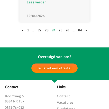
Lees verder
19/04/2026
«
1
…
22
23
24
25
26
…
84
»
Overtuigd van ons?
Ja, ik wil een offerte!
Contact
Links
Roomweg 5
Contact
8334 NR Tuk
Vacatures
0521-764012
Disclaimer