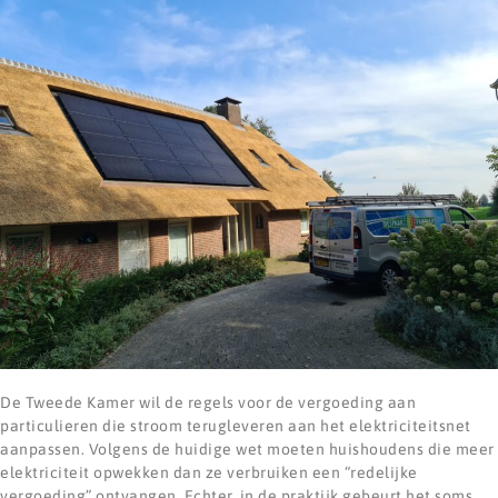
De Tweede Kamer wil de regels voor de vergoeding aan
particulieren die stroom terugleveren aan het elektriciteitsnet
aanpassen. Volgens de huidige wet moeten huishoudens die meer
elektriciteit opwekken dan ze verbruiken een “redelijke
vergoeding” ontvangen. Echter, in de praktijk gebeurt het soms