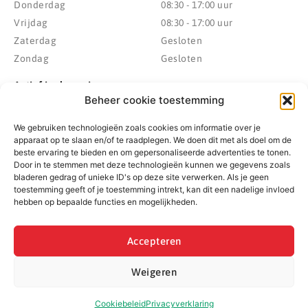
Donderdag
08:30 - 17:00 uur
Vrijdag
08:30 - 17:00 uur
Zaterdag
Gesloten
Zondag
Gesloten
Actief in de regio
Beheer cookie toestemming
Provincie Drenthe
Gemeente Westerveld
We gebruiken technologieën zoals cookies om informatie over je
Gemeente Hoogeveen
Gemeente De Wolden
apparaat op te slaan en/of te raadplegen. We doen dit met als doel om de
Gemeente Meppel
Zwolle
beste ervaring te bieden en om gepersonaliseerde advertenties te tonen.
Gemeente Midden-Drenthe
Heerenveen
Door in te stemmen met deze technologieën kunnen we gegevens zoals
bladeren gedrag of unieke ID's op deze site verwerken. Als je geen
Gemeente Noordenveld
Kampen
toestemming geeft of je toestemming intrekt, kan dit een nadelige invloed
Gemeente Noordoostpolder
Emmeloord
hebben op bepaalde functies en mogelijkheden.
Gemeente Steenwijkerland
Wolvega
Gemeente Weststellingwerf
Accepteren
Weigeren
© 2022 - 2026 BespaarPartner | Alle rechten voorbehouden
Cookiebeleid
Privacyverklaring