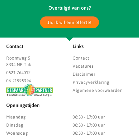
Overtuigd van ons?
Ja, ik wil een offerte!
Contact
Links
Roomweg 5
Contact
8334 NR Tuk
Vacatures
0521-764012
Disclaimer
06-21995394
Privacyverklaring
Algemene voorwaarden
Openingstijden
Maandag
08:30 - 17:00 uur
Dinsdag
08:30 - 17:00 uur
Woensdag
08:30 - 17:00 uur