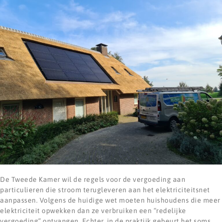
De Tweede Kamer wil de regels voor de vergoeding aan
particulieren die stroom terugleveren aan het elektriciteitsnet
aanpassen. Volgens de huidige wet moeten huishoudens die meer
elektriciteit opwekken dan ze verbruiken een “redelijke
vergoeding” ontvangen. Echter, in de praktijk gebeurt het soms