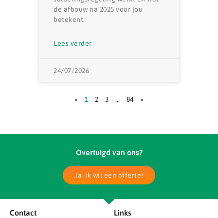
de afbouw na 2025 voor jou
betekent.
Lees verder
24/07/2026
«
1
2
3
…
84
»
Overtuigd van ons?
Ja, ik wil een offerte!
Contact
Links