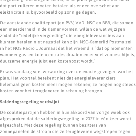
dat particulieren moeten betalen als er een overschot aan
elektriciteit is, bijvoorbeeld op zonnige dagen.
De aanstaande coalitiepartijen PVV, VVD, NSC en BBB, die samen
een meerderheid in de Kamer vormen, willen de wet wijzigen
zodat de “redelijke vergoeding” die energieleveranciers aan
klanten betalen niet negatief kan zijn. NSC-Kamerlid Postma zei
in het NOS Radio 1 Journaal dat het vreemd is “dat op momenten
wanneer gas- en kolencentrales draaien en er veel zonneschijn is,
duurzame energie juist een kostenpost wordt.”
Er was vandaag veel verwarring over de exacte gevolgen van het
plan. Het voorstel betekent niet dat energieleveranciers
helemaal geen kosten meer mogen rekenen; ze mogen nog steeds
kosten voor het terugleveren in rekening brengen.
Salderingsregeling verdwijnt
De coalitiepartijen hebben in hun akkoord van vorige week ook
afgesproken dat de salderingsregeling in 2027 in één keer wordt
afgeschaft. Met deze regeling kunnen bezitters van
zonnepanelen de stroom die ze terugleveren wegstrepen tegen