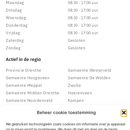
Maandag
08:30 - 17:00 uur
Dinsdag
08:30 - 17:00 uur
Woensdag
08:30 - 17:00 uur
Donderdag
08:30 - 17:00 uur
Vrijdag
08:30 - 17:00 uur
Zaterdag
Gesloten
Zondag
Gesloten
Actief in de regio
Provincie Drenthe
Gemeente Westerveld
Gemeente Hoogeveen
Gemeente De Wolden
Gemeente Meppel
Zwolle
Gemeente Midden-Drenthe
Heerenveen
Gemeente Noordenveld
Kampen
Gemeente Noordoostpolder
Emmeloord
Beheer cookie toestemming
Gemeente Steenwijkerland
Wolvega
Gemeente Weststellingwerf
We gebruiken technologieën zoals cookies om informatie over je apparaat
op te slaan en/of te raadplegen. We doen dit met als doel om de beste