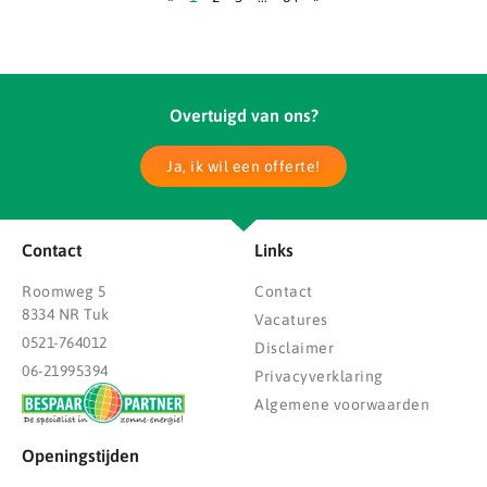
Overtuigd van ons?
Ja, ik wil een offerte!
Contact
Links
Roomweg 5
Contact
8334 NR Tuk
Vacatures
0521-764012
Disclaimer
06-21995394
Privacyverklaring
Algemene voorwaarden
Openingstijden