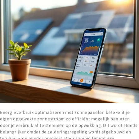
Energieverbruik optimaliseren met zonnepanelen betekent je
eigen opgewekte zonnestroom zo efficiënt mogelijk benutten
door je verbruik af te stemmen op de opwekking. Dit wordt steeds
belangrijker omdat de salderingsregeling wordt afgebouwd en
terugleveren minder oplevert. Door slimme timing van