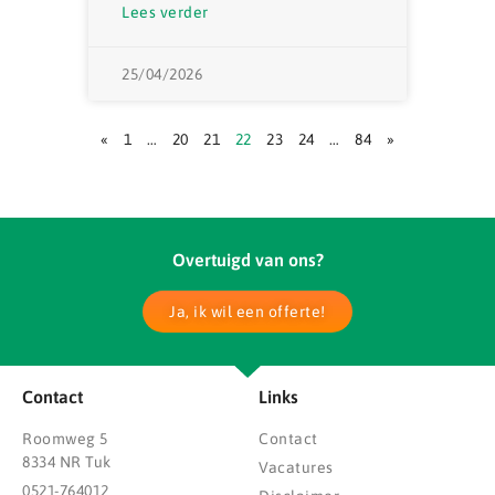
Lees verder
25/04/2026
«
1
…
20
21
22
23
24
…
84
»
Overtuigd van ons?
Ja, ik wil een offerte!
Contact
Links
Roomweg 5
Contact
8334 NR Tuk
Vacatures
0521-764012