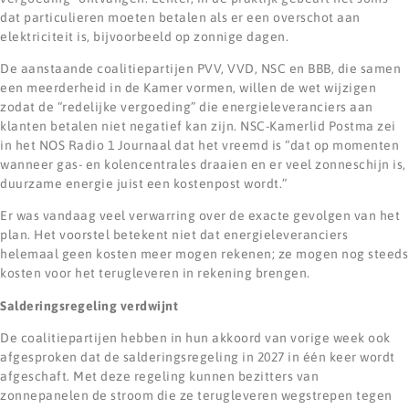
dat particulieren moeten betalen als er een overschot aan
elektriciteit is, bijvoorbeeld op zonnige dagen.
De aanstaande coalitiepartijen PVV, VVD, NSC en BBB, die samen
een meerderheid in de Kamer vormen, willen de wet wijzigen
zodat de “redelijke vergoeding” die energieleveranciers aan
klanten betalen niet negatief kan zijn. NSC-Kamerlid Postma zei
in het NOS Radio 1 Journaal dat het vreemd is “dat op momenten
wanneer gas- en kolencentrales draaien en er veel zonneschijn is,
duurzame energie juist een kostenpost wordt.”
Er was vandaag veel verwarring over de exacte gevolgen van het
plan. Het voorstel betekent niet dat energieleveranciers
helemaal geen kosten meer mogen rekenen; ze mogen nog steeds
kosten voor het terugleveren in rekening brengen.
Salderingsregeling verdwijnt
De coalitiepartijen hebben in hun akkoord van vorige week ook
afgesproken dat de salderingsregeling in 2027 in één keer wordt
afgeschaft. Met deze regeling kunnen bezitters van
zonnepanelen de stroom die ze terugleveren wegstrepen tegen