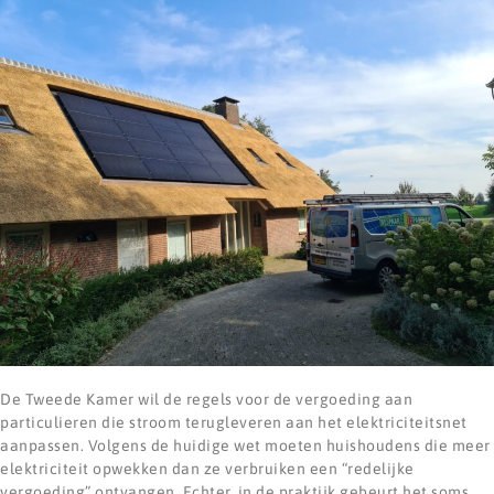
De Tweede Kamer wil de regels voor de vergoeding aan
particulieren die stroom terugleveren aan het elektriciteitsnet
aanpassen. Volgens de huidige wet moeten huishoudens die meer
elektriciteit opwekken dan ze verbruiken een “redelijke
vergoeding” ontvangen. Echter, in de praktijk gebeurt het soms