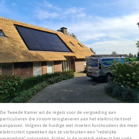
De Tweede Kamer wil de regels voor de vergoeding aan
particulieren die stroom terugleveren aan het elektriciteitsnet
aanpassen. Volgens de huidige wet moeten huishoudens die meer
elektriciteit opwekken dan ze verbruiken een “redelijke
vergoeding” ontvangen. Echter, in de praktijk gebeurt het soms