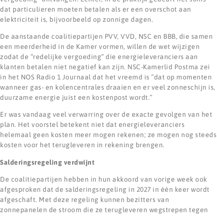
dat particulieren moeten betalen als er een overschot aan
elektriciteit is, bijvoorbeeld op zonnige dagen.
De aanstaande coalitiepartijen PVV, VVD, NSC en BBB, die samen
een meerderheid in de Kamer vormen, willen de wet wijzigen
zodat de “redelijke vergoeding” die energieleveranciers aan
klanten betalen niet negatief kan zijn. NSC-Kamerlid Postma zei
in het NOS Radio 1 Journaal dat het vreemd is “dat op momenten
wanneer gas- en kolencentrales draaien en er veel zonneschijn is,
duurzame energie juist een kostenpost wordt.”
Er was vandaag veel verwarring over de exacte gevolgen van het
plan. Het voorstel betekent niet dat energieleveranciers
helemaal geen kosten meer mogen rekenen; ze mogen nog steeds
kosten voor het terugleveren in rekening brengen.
Salderingsregeling verdwijnt
De coalitiepartijen hebben in hun akkoord van vorige week ook
afgesproken dat de salderingsregeling in 2027 in één keer wordt
afgeschaft. Met deze regeling kunnen bezitters van
zonnepanelen de stroom die ze terugleveren wegstrepen tegen