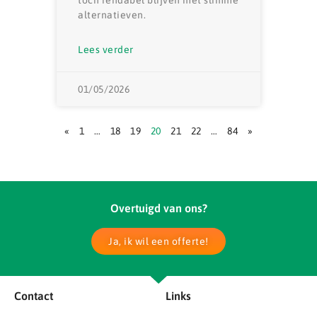
alternatieven.
Lees verder
01/05/2026
«
1
…
18
19
20
21
22
…
84
»
Overtuigd van ons?
Ja, ik wil een offerte!
Contact
Links