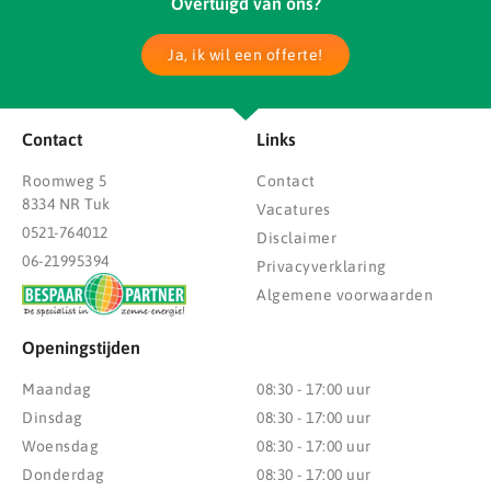
Overtuigd van ons?
Ja, ik wil een offerte!
Contact
Links
Roomweg 5
Contact
8334 NR Tuk
Vacatures
0521-764012
Disclaimer
06-21995394
Privacyverklaring
Algemene voorwaarden
Openingstijden
Maandag
08:30 - 17:00 uur
Dinsdag
08:30 - 17:00 uur
Woensdag
08:30 - 17:00 uur
Donderdag
08:30 - 17:00 uur