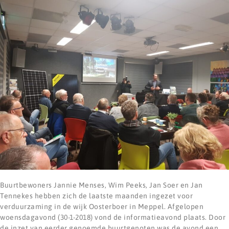
Buurtbewoners Jannie Menses, Wim Peeks, Jan Soer en Jan
Tennekes hebben zich de laatste maanden ingezet voor
verduurzaming in de wijk Oosterboer in Meppel. Afgelopen
woensdagavond (30-1-2018) vond de informatieavond plaats. Door
de inzet van eerder genoemde buurtgenoten was de avond een