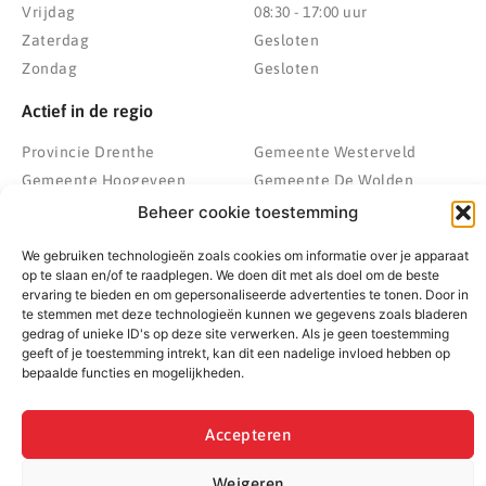
Vrijdag
08:30 - 17:00 uur
Zaterdag
Gesloten
Zondag
Gesloten
Actief in de regio
Provincie Drenthe
Gemeente Westerveld
Gemeente Hoogeveen
Gemeente De Wolden
Gemeente Meppel
Zwolle
Beheer cookie toestemming
Gemeente Midden-Drenthe
Heerenveen
We gebruiken technologieën zoals cookies om informatie over je apparaat
Gemeente Noordenveld
Kampen
op te slaan en/of te raadplegen. We doen dit met als doel om de beste
Gemeente Noordoostpolder
Emmeloord
ervaring te bieden en om gepersonaliseerde advertenties te tonen. Door in
te stemmen met deze technologieën kunnen we gegevens zoals bladeren
Gemeente Steenwijkerland
Wolvega
gedrag of unieke ID's op deze site verwerken. Als je geen toestemming
Gemeente Weststellingwerf
geeft of je toestemming intrekt, kan dit een nadelige invloed hebben op
bepaalde functies en mogelijkheden.
Accepteren
© 2022 - 2026 BespaarPartner | Alle rechten voorbehouden
Weigeren