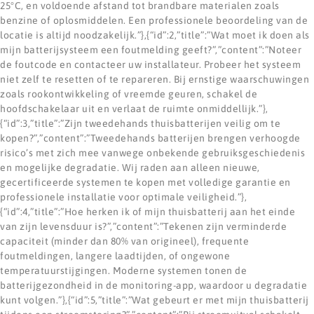
25°C, en voldoende afstand tot brandbare materialen zoals
benzine of oplosmiddelen. Een professionele beoordeling van de
locatie is altijd noodzakelijk.”},{“id”:2,”title”:”Wat moet ik doen als
mijn batterijsysteem een foutmelding geeft?”,”content”:”Noteer
de foutcode en contacteer uw installateur. Probeer het systeem
niet zelf te resetten of te repareren. Bij ernstige waarschuwingen
zoals rookontwikkeling of vreemde geuren, schakel de
hoofdschakelaar uit en verlaat de ruimte onmiddellijk.”},
{“id”:3,”title”:”Zijn tweedehands thuisbatterijen veilig om te
kopen?”,”content”:”Tweedehands batterijen brengen verhoogde
risico’s met zich mee vanwege onbekende gebruiksgeschiedenis
en mogelijke degradatie. Wij raden aan alleen nieuwe,
gecertificeerde systemen te kopen met volledige garantie en
professionele installatie voor optimale veiligheid.”},
{“id”:4,”title”:”Hoe herken ik of mijn thuisbatterij aan het einde
van zijn levensduur is?”,”content”:”Tekenen zijn verminderde
capaciteit (minder dan 80% van origineel), frequente
foutmeldingen, langere laadtijden, of ongewone
temperatuurstijgingen. Moderne systemen tonen de
batterijgezondheid in de monitoring-app, waardoor u degradatie
kunt volgen.”},{“id”:5,”title”:”Wat gebeurt er met mijn thuisbatterij