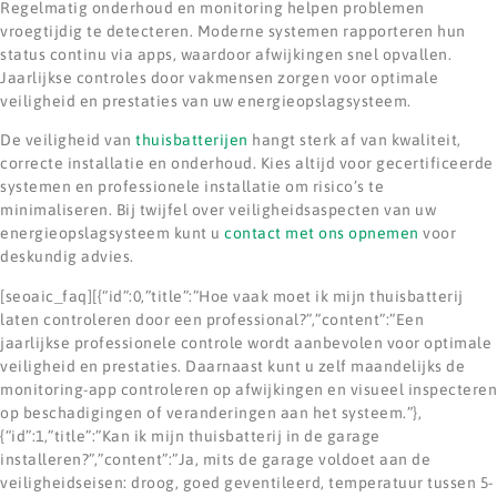
Regelmatig onderhoud en monitoring helpen problemen
vroegtijdig te detecteren. Moderne systemen rapporteren hun
status continu via apps, waardoor afwijkingen snel opvallen.
Jaarlijkse controles door vakmensen zorgen voor optimale
veiligheid en prestaties van uw energieopslagsysteem.
De veiligheid van
thuisbatterijen
hangt sterk af van kwaliteit,
correcte installatie en onderhoud. Kies altijd voor gecertificeerde
systemen en professionele installatie om risico’s te
minimaliseren. Bij twijfel over veiligheidsaspecten van uw
energieopslagsysteem kunt u
contact met ons opnemen
voor
deskundig advies.
[seoaic_faq][{“id”:0,”title”:”Hoe vaak moet ik mijn thuisbatterij
laten controleren door een professional?”,”content”:”Een
jaarlijkse professionele controle wordt aanbevolen voor optimale
veiligheid en prestaties. Daarnaast kunt u zelf maandelijks de
monitoring-app controleren op afwijkingen en visueel inspecteren
op beschadigingen of veranderingen aan het systeem.”},
{“id”:1,”title”:”Kan ik mijn thuisbatterij in de garage
installeren?”,”content”:”Ja, mits de garage voldoet aan de
veiligheidseisen: droog, goed geventileerd, temperatuur tussen 5-