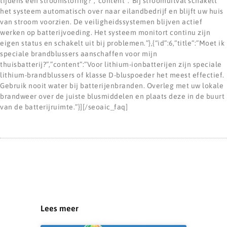
tijdens een stroomstoring?”,”content”:”Bij stroomuitval schakelt
het systeem automatisch over naar eilandbedrijf en blijft uw huis
van stroom voorzien. De veiligheidssystemen blijven actief
werken op batterijvoeding. Het systeem monitort continu zijn
eigen status en schakelt uit bij problemen.”},{“id”:6,”title”:”Moet ik
speciale brandblussers aanschaffen voor mijn
thuisbatterij?”,”content”:”Voor lithium-ionbatterijen zijn speciale
lithium-brandblussers of klasse D-bluspoeder het meest effectief.
Gebruik nooit water bij batterijenbranden. Overleg met uw lokale
brandweer over de juiste blusmiddelen en plaats deze in de buurt
van de batterijruimte.”}][/seoaic_faq]
Lees meer