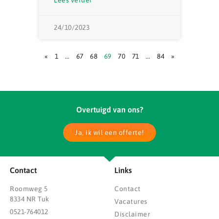
24/10/2023
«
1
…
67
68
69
70
71
…
84
»
Overtuigd van ons?
Ja, ik wil een offerte!
Contact
Links
Roomweg 5
Contact
8334 NR Tuk
Vacatures
0521-764012
Disclaimer