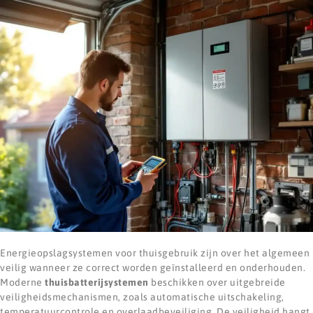
Energieopslagsystemen voor thuisgebruik zijn over het algemeen
veilig wanneer ze correct worden geïnstalleerd en onderhouden.
Moderne
thuisbatterijsystemen
beschikken over uitgebreide
veiligheidsmechanismen, zoals automatische uitschakeling,
temperatuurcontrole en overlaadbeveiliging. De veiligheid hangt