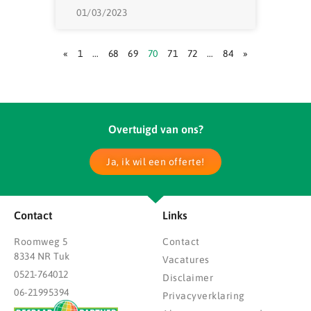
01/03/2023
«
1
…
68
69
70
71
72
…
84
»
Overtuigd van ons?
Ja, ik wil een offerte!
Contact
Links
Roomweg 5
Contact
8334 NR Tuk
Vacatures
0521-764012
Disclaimer
06-21995394
Privacyverklaring