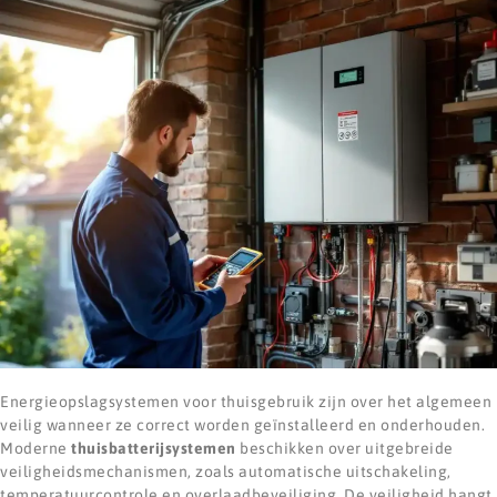
Energieopslagsystemen voor thuisgebruik zijn over het algemeen
veilig wanneer ze correct worden geïnstalleerd en onderhouden.
Moderne
thuisbatterijsystemen
beschikken over uitgebreide
veiligheidsmechanismen, zoals automatische uitschakeling,
temperatuurcontrole en overlaadbeveiliging. De veiligheid hangt