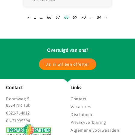
«
1
…
66
67
68
69
70
…
84
»
Overtuigd van ons?
Ja, ik wil een offerte!
Contact
Links
Roomweg 5
Contact
8334 NR Tuk
Vacatures
0521-764012
Disclaimer
06-21995394
Privacyverklaring
Algemene voorwaarden