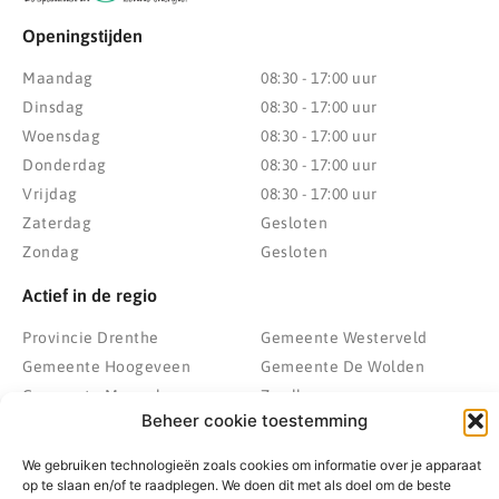
Openingstijden
Maandag
08:30 - 17:00 uur
Dinsdag
08:30 - 17:00 uur
Woensdag
08:30 - 17:00 uur
Donderdag
08:30 - 17:00 uur
Vrijdag
08:30 - 17:00 uur
Zaterdag
Gesloten
Zondag
Gesloten
Actief in de regio
Provincie Drenthe
Gemeente Westerveld
Gemeente Hoogeveen
Gemeente De Wolden
Gemeente Meppel
Zwolle
Beheer cookie toestemming
Gemeente Midden-Drenthe
Heerenveen
Gemeente Noordenveld
Kampen
We gebruiken technologieën zoals cookies om informatie over je apparaat
Gemeente Noordoostpolder
Emmeloord
op te slaan en/of te raadplegen. We doen dit met als doel om de beste