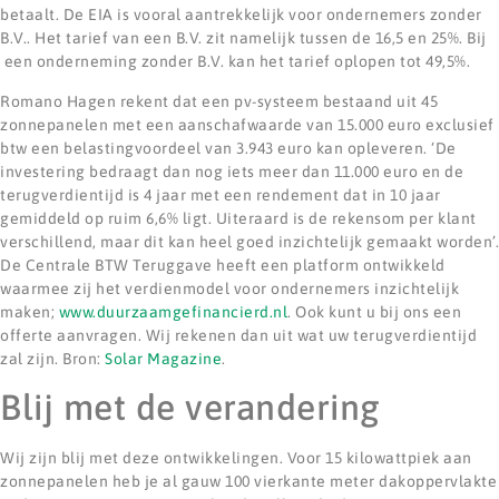
betaalt. De EIA is vooral aantrekkelijk voor ondernemers zonder
B.V.. Het tarief van een B.V. zit namelijk tussen de 16,5 en 25%. Bij
een onderneming zonder B.V. kan het tarief oplopen tot 49,5%.
Romano Hagen rekent dat een pv-systeem bestaand uit 45
zonnepanelen met een aanschafwaarde van 15.000 euro exclusief
btw een belastingvoordeel van 3.943 euro kan opleveren. ‘De
investering bedraagt dan nog iets meer dan 11.000 euro en de
terugverdientijd is 4 jaar met een rendement dat in 10 jaar
gemiddeld op ruim 6,6% ligt. Uiteraard is de rekensom per klant
verschillend, maar dit kan heel goed inzichtelijk gemaakt worden’.
De Centrale BTW Teruggave heeft een platform ontwikkeld
waarmee zij het verdienmodel voor ondernemers inzichtelijk
maken;
www.duurzaamgefinancierd.nl
. Ook kunt u bij ons een
offerte aanvragen. Wij rekenen dan uit wat uw terugverdientijd
zal zijn. Bron:
Solar Magazine
.
Blij met de verandering
Wij zijn blij met deze ontwikkelingen. Voor 15 kilowattpiek aan
zonnepanelen heb je al gauw 100 vierkante meter dakoppervlakte