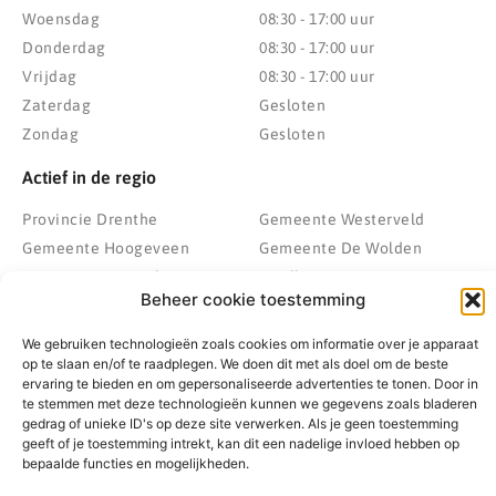
Woensdag
08:30 - 17:00 uur
Donderdag
08:30 - 17:00 uur
Vrijdag
08:30 - 17:00 uur
Zaterdag
Gesloten
Zondag
Gesloten
Actief in de regio
Provincie Drenthe
Gemeente Westerveld
Gemeente Hoogeveen
Gemeente De Wolden
Gemeente Meppel
Zwolle
Beheer cookie toestemming
Gemeente Midden-Drenthe
Heerenveen
Gemeente Noordenveld
Kampen
We gebruiken technologieën zoals cookies om informatie over je apparaat
Gemeente Noordoostpolder
Emmeloord
op te slaan en/of te raadplegen. We doen dit met als doel om de beste
ervaring te bieden en om gepersonaliseerde advertenties te tonen. Door in
Gemeente Steenwijkerland
Wolvega
te stemmen met deze technologieën kunnen we gegevens zoals bladeren
Gemeente Weststellingwerf
gedrag of unieke ID's op deze site verwerken. Als je geen toestemming
geeft of je toestemming intrekt, kan dit een nadelige invloed hebben op
bepaalde functies en mogelijkheden.