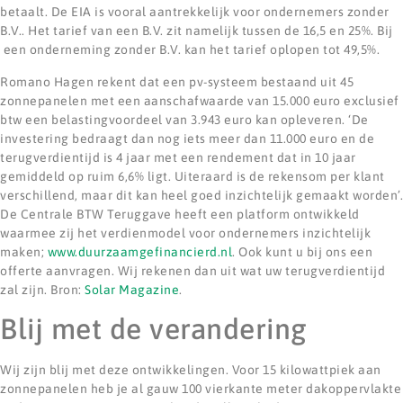
betaalt. De EIA is vooral aantrekkelijk voor ondernemers zonder
B.V.. Het tarief van een B.V. zit namelijk tussen de 16,5 en 25%. Bij
een onderneming zonder B.V. kan het tarief oplopen tot 49,5%.
Romano Hagen rekent dat een pv-systeem bestaand uit 45
zonnepanelen met een aanschafwaarde van 15.000 euro exclusief
btw een belastingvoordeel van 3.943 euro kan opleveren. ‘De
investering bedraagt dan nog iets meer dan 11.000 euro en de
terugverdientijd is 4 jaar met een rendement dat in 10 jaar
gemiddeld op ruim 6,6% ligt. Uiteraard is de rekensom per klant
verschillend, maar dit kan heel goed inzichtelijk gemaakt worden’.
De Centrale BTW Teruggave heeft een platform ontwikkeld
waarmee zij het verdienmodel voor ondernemers inzichtelijk
maken;
www.duurzaamgefinancierd.nl
. Ook kunt u bij ons een
offerte aanvragen. Wij rekenen dan uit wat uw terugverdientijd
zal zijn. Bron:
Solar Magazine
.
Blij met de verandering
Wij zijn blij met deze ontwikkelingen. Voor 15 kilowattpiek aan
zonnepanelen heb je al gauw 100 vierkante meter dakoppervlakte