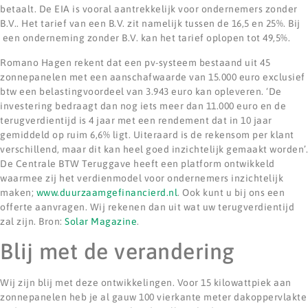
betaalt. De EIA is vooral aantrekkelijk voor ondernemers zonder
B.V.. Het tarief van een B.V. zit namelijk tussen de 16,5 en 25%. Bij
een onderneming zonder B.V. kan het tarief oplopen tot 49,5%.
Romano Hagen rekent dat een pv-systeem bestaand uit 45
zonnepanelen met een aanschafwaarde van 15.000 euro exclusief
btw een belastingvoordeel van 3.943 euro kan opleveren. ‘De
investering bedraagt dan nog iets meer dan 11.000 euro en de
terugverdientijd is 4 jaar met een rendement dat in 10 jaar
gemiddeld op ruim 6,6% ligt. Uiteraard is de rekensom per klant
verschillend, maar dit kan heel goed inzichtelijk gemaakt worden’.
De Centrale BTW Teruggave heeft een platform ontwikkeld
waarmee zij het verdienmodel voor ondernemers inzichtelijk
maken;
www.duurzaamgefinancierd.nl
. Ook kunt u bij ons een
offerte aanvragen. Wij rekenen dan uit wat uw terugverdientijd
zal zijn. Bron:
Solar Magazine
.
Blij met de verandering
Wij zijn blij met deze ontwikkelingen. Voor 15 kilowattpiek aan
zonnepanelen heb je al gauw 100 vierkante meter dakoppervlakte