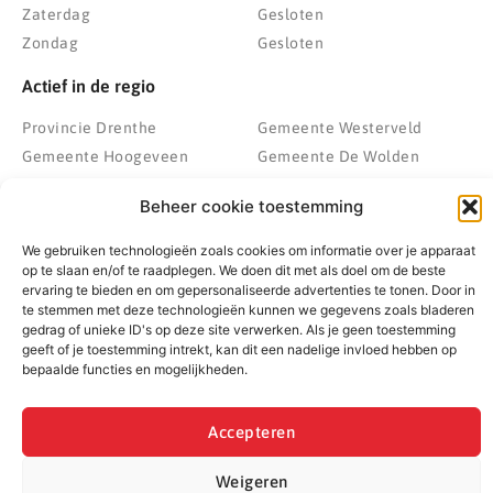
Zaterdag
Gesloten
Zondag
Gesloten
Actief in de regio
Provincie Drenthe
Gemeente Westerveld
Gemeente Hoogeveen
Gemeente De Wolden
Gemeente Meppel
Zwolle
Beheer cookie toestemming
Gemeente Midden-Drenthe
Heerenveen
Gemeente Noordenveld
Kampen
We gebruiken technologieën zoals cookies om informatie over je apparaat
Gemeente Noordoostpolder
Emmeloord
op te slaan en/of te raadplegen. We doen dit met als doel om de beste
ervaring te bieden en om gepersonaliseerde advertenties te tonen. Door in
Gemeente Steenwijkerland
Wolvega
te stemmen met deze technologieën kunnen we gegevens zoals bladeren
Gemeente Weststellingwerf
gedrag of unieke ID's op deze site verwerken. Als je geen toestemming
geeft of je toestemming intrekt, kan dit een nadelige invloed hebben op
bepaalde functies en mogelijkheden.
© 2022 - 2026 BespaarPartner | Alle rechten voorbehouden
Accepteren
Weigeren