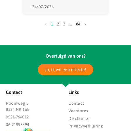
24/07/2026
«
1
2
3
…
84
»
Overtuigd van ons?
Ja, ik wil een offerte!
Contact
Links
Roomweg 5
Contact
8334 NR Tuk
Vacatures
0521-764012
Disclaimer
06-21995394
Privacyverklaring