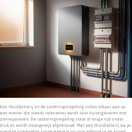
Een thuisbatterij en de salderingsregeling vullen elkaar aan op
een manier die steeds relevanter wordt voor huiseigenaren met
zonnepanelen. De salderingsregeling staat al enige tijd onder
druk en wordt stapsgewijs afgebouwd. Met een thuisbatterij sla je
overdag opgewekte zonne-energie op voor gebruik in de avond,