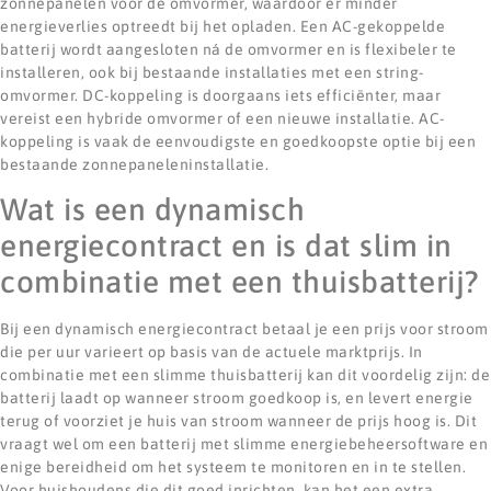
zonnepanelen vóór de omvormer, waardoor er minder
energieverlies optreedt bij het opladen. Een AC-gekoppelde
batterij wordt aangesloten ná de omvormer en is flexibeler te
installeren, ook bij bestaande installaties met een string-
omvormer. DC-koppeling is doorgaans iets efficiënter, maar
vereist een hybride omvormer of een nieuwe installatie. AC-
koppeling is vaak de eenvoudigste en goedkoopste optie bij een
bestaande zonnepaneleninstallatie.
Wat is een dynamisch
energiecontract en is dat slim in
combinatie met een thuisbatterij?
Bij een dynamisch energiecontract betaal je een prijs voor stroom
die per uur varieert op basis van de actuele marktprijs. In
combinatie met een slimme thuisbatterij kan dit voordelig zijn: de
batterij laadt op wanneer stroom goedkoop is, en levert energie
terug of voorziet je huis van stroom wanneer de prijs hoog is. Dit
vraagt wel om een batterij met slimme energiebeheersoftware en
enige bereidheid om het systeem te monitoren en in te stellen.
Voor huishoudens die dit goed inrichten, kan het een extra