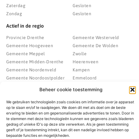
Zaterdag
Gesloten
Zondag
Gesloten
Actief in de regio
Provincie Drenthe
Gemeente Westerveld
Gemeente Hoogeveen
Gemeente De Wolden
Gemeente Meppel
Zwolle
Gemeente Midden-Drenthe
Heerenveen
Gemeente Noordenveld
Kampen
Gemeente Noordoostpolder
Emmeloord
Gemeente Steenwijkerland
Wolvega
Beheer cookie toestemming
Gemeente Weststellingwerf
We gebruiken technologieën zoals cookies om informatie over je apparaat
op te slaan en/of te raadplegen. We doen dit met als doel om de beste
ervaring te bieden en om gepersonaliseerde advertenties te tonen. Door in
© 2022 - 2026 BespaarPartner | Alle rechten voorbehouden
te stemmen met deze technologieën kunnen we gegevens zoals bladeren
gedrag of unieke ID's op deze site verwerken. Als je geen toestemming
geeft of je toestemming intrekt, kan dit een nadelige invloed hebben op
bepaalde functies en mogelijkheden.