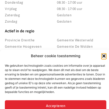
Donderdag
08:30 - 17:00 uur
Vrijdag
08:30 - 17:00 uur
Zaterdag
Gesloten
Zondag
Gesloten
Actief in de regio
Provincie Drenthe
Gemeente Westerveld
Gemeente Hoogeveen
Gemeente De Wolden
Gemeente Meppel
Zwolle
Beheer cookie toestemming
Gemeente Midden-Drenthe
Heerenveen
Gemeente Noordenveld
Kampen
We gebruiken technologieën zoals cookies om informatie over je apparaat
op te slaan en/of te raadplegen. We doen dit met als doel om de beste
Gemeente Noordoostpolder
Emmeloord
ervaring te bieden en om gepersonaliseerde advertenties te tonen. Door in
Gemeente Steenwijkerland
Wolvega
te stemmen met deze technologieën kunnen we gegevens zoals bladeren
gedrag of unieke ID's op deze site verwerken. Als je geen toestemming
Gemeente Weststellingwerf
geeft of je toestemming intrekt, kan dit een nadelige invloed hebben op
bepaalde functies en mogelijkheden.
© 2022 - 2026 BespaarPartner | Alle rechten voorbehouden
Accepteren