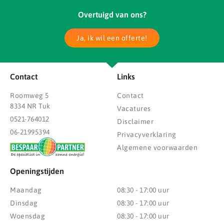
Overtuigd van ons?
Ja, ik wil een offerte!
Contact
Links
Roomweg 5
Contact
8334 NR Tuk
Vacatures
0521-764012
Disclaimer
06-21995394
Privacyverklaring
Algemene voorwaarden
Openingstijden
Maandag
08:30 - 17:00 uur
Dinsdag
08:30 - 17:00 uur
Woensdag
08:30 - 17:00 uur