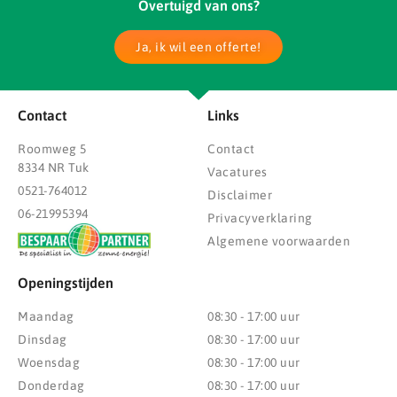
Overtuigd van ons?
Ja, ik wil een offerte!
Contact
Links
Roomweg 5
Contact
8334 NR Tuk
Vacatures
0521-764012
Disclaimer
06-21995394
Privacyverklaring
Algemene voorwaarden
Openingstijden
Maandag
08:30 - 17:00 uur
Dinsdag
08:30 - 17:00 uur
Woensdag
08:30 - 17:00 uur
Donderdag
08:30 - 17:00 uur