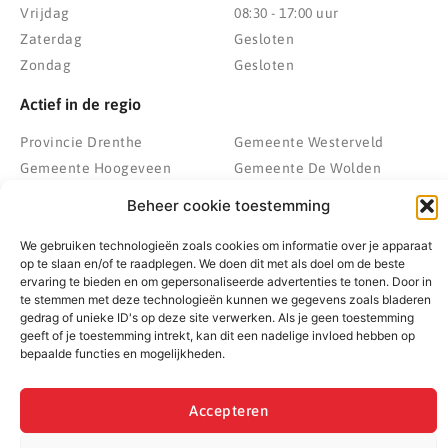
Vrijdag
08:30 - 17:00 uur
Zaterdag
Gesloten
Zondag
Gesloten
Actief in de regio
Provincie Drenthe
Gemeente Westerveld
Gemeente Hoogeveen
Gemeente De Wolden
Gemeente Meppel
Zwolle
Beheer cookie toestemming
Gemeente Midden-Drenthe
Heerenveen
We gebruiken technologieën zoals cookies om informatie over je apparaat
Gemeente Noordenveld
Kampen
op te slaan en/of te raadplegen. We doen dit met als doel om de beste
Gemeente Noordoostpolder
Emmeloord
ervaring te bieden en om gepersonaliseerde advertenties te tonen. Door in
Gemeente Steenwijkerland
Wolvega
te stemmen met deze technologieën kunnen we gegevens zoals bladeren
gedrag of unieke ID's op deze site verwerken. Als je geen toestemming
Gemeente Weststellingwerf
geeft of je toestemming intrekt, kan dit een nadelige invloed hebben op
bepaalde functies en mogelijkheden.
© 2022 - 2026 BespaarPartner | Alle rechten voorbehouden
Accepteren