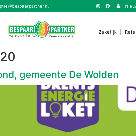
ptie@bespaarpartner.nl
Nieu
Zakelijk
Refe
020
vond, gemeente De Wolden