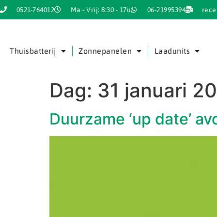
0521-764012
Ma - Vrij: 8:30 - 17u
06-21995394
rece
Thuisbatterij
Zonnepanelen
Laadunits
Dag:
31 januari 2
Duurzame ‘up date’ a