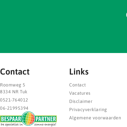
Contact
Links
Roomweg 5
Contact
8334 NR Tuk
Vacatures
0521-764012
Disclaimer
06-21995394
Privacyverklaring
Algemene voorwaarden