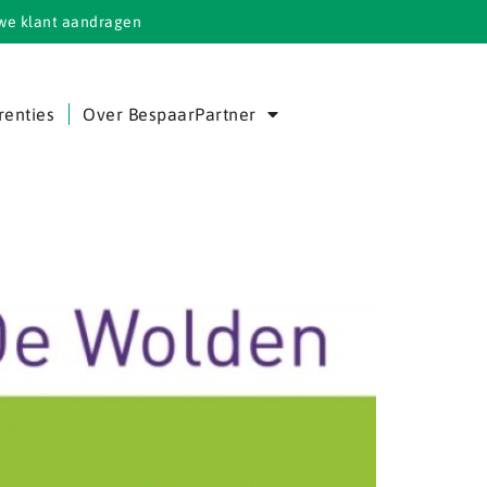
we klant aandragen
renties
Over BespaarPartner