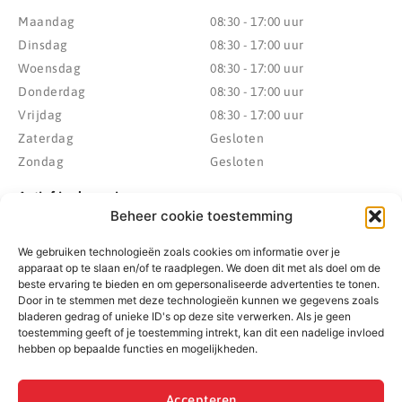
Maandag
08:30 - 17:00 uur
Dinsdag
08:30 - 17:00 uur
Woensdag
08:30 - 17:00 uur
Donderdag
08:30 - 17:00 uur
Vrijdag
08:30 - 17:00 uur
Zaterdag
Gesloten
Zondag
Gesloten
Actief in de regio
Beheer cookie toestemming
Provincie Drenthe
Gemeente Westerveld
We gebruiken technologieën zoals cookies om informatie over je
Gemeente Hoogeveen
Gemeente De Wolden
apparaat op te slaan en/of te raadplegen. We doen dit met als doel om de
Gemeente Meppel
Zwolle
beste ervaring te bieden en om gepersonaliseerde advertenties te tonen.
Door in te stemmen met deze technologieën kunnen we gegevens zoals
Gemeente Midden-Drenthe
Heerenveen
bladeren gedrag of unieke ID's op deze site verwerken. Als je geen
Gemeente Noordenveld
Kampen
toestemming geeft of je toestemming intrekt, kan dit een nadelige invloed
Gemeente Noordoostpolder
Emmeloord
hebben op bepaalde functies en mogelijkheden.
Gemeente Steenwijkerland
Wolvega
Gemeente Weststellingwerf
Accepteren