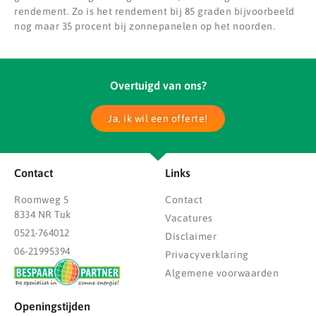
rendement. Zo is het rendement bij 85 graden bijvoorbeeld
nog maar 35 procent bij zonnepanelen op het noorden.
Overtuigd van ons?
Ja, ik wil een offerte!
Contact
Links
Roomweg 5
Contact
8334 NR Tuk
Vacatures
0521-764012
Disclaimer
06-21995394
Privacyverklaring
Algemene voorwaarden
Openingstijden