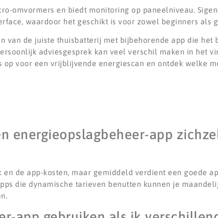
cro-omvormers en biedt monitoring op paneelniveau. Sigen
erface, waardoor het geschikt is voor zowel beginners als 
n van de juiste thuisbatterij met bijbehorende app die het b
ersoonlijk adviesgesprek kan veel verschil maken in het v
 op voor een vrijblijvende energiescan en ontdek welke m
en energieopslagbeheer-app zichzel
ik en de app-kosten, maar gemiddeld verdient een goede ap
Apps die dynamische tarieven benutten kunnen je maandeli
n.
r-app gebruiken als ik verschille