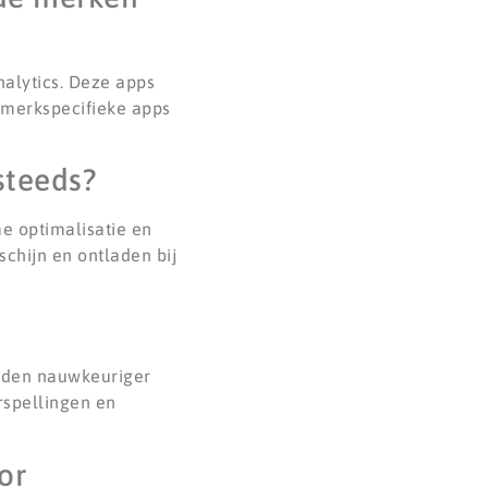
nalytics. Deze apps
j merkspecifieke apps
 steeds?
me optimalisatie en
chijn en ontladen bij
orden nauwkeuriger
rspellingen en
or