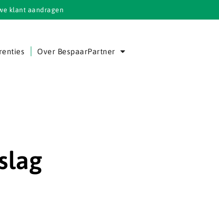
we klant aandragen
renties
Over BespaarPartner
slag