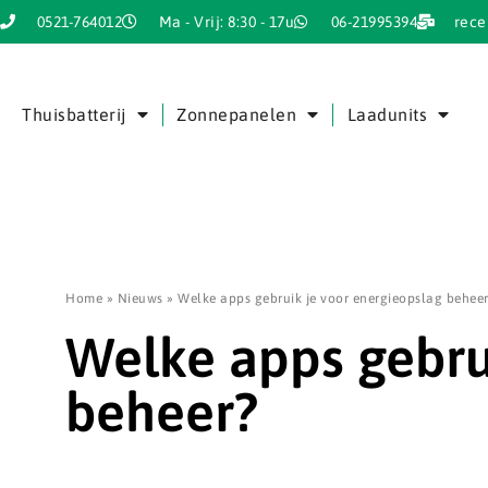
0521-764012
Ma - Vrij: 8:30 - 17u
06-21995394
rece
Thuisbatterij
Zonnepanelen
Laadunits
Home
»
Nieuws
»
Welke apps gebruik je voor energieopslag beheer
Welke apps gebru
beheer?