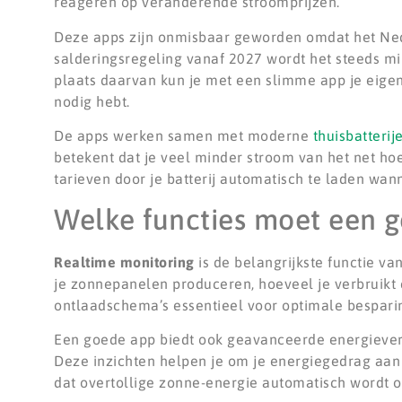
reageren op veranderende stroomprijzen.
Deze apps zijn onmisbaar geworden omdat het Ned
salderingsregeling vanaf 2027 wordt het steeds mi
plaats daarvan kun je met een slimme app je eige
nodig hebt.
De apps werken samen met moderne
thuisbatterij
betekent dat je veel minder stroom van het net ho
tarieven door je batterij automatisch te laden wan
Welke functies moet een 
Realtime monitoring
is de belangrijkste functie va
je zonnepanelen produceren, hoeveel je verbruikt e
ontlaadschema’s essentieel voor optimale bespari
Een goede app biedt ook geavanceerde energieverb
Deze inzichten helpen je om je energiegedrag aan
dat overtollige zonne-energie automatisch wordt o