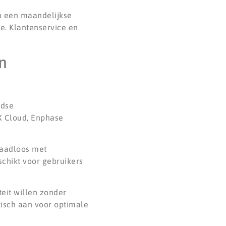
en een maandelijkse
ie. Klantenservice en
n
ndse
X Cloud, Enphase
naadloos met
chikt voor gebruikers
teit willen zonder
tisch aan voor optimale