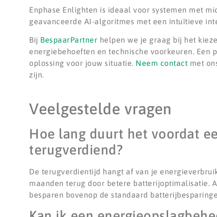
Enphase Enlighten is ideaal voor systemen met mi
geavanceerde AI-algoritmes met een intuïtieve int
Bij
BespaarPartner
helpen we je graag bij het kieze
energiebehoeften en technische voorkeuren. Een p
oplossing voor jouw situatie.
Neem contact
met ons
zijn.
Veelgestelde vragen
Hoe lang duurt het voordat e
terugverdiend?
De terugverdientijd hangt af van je energieverbru
maanden terug door betere batterijoptimalisatie. 
besparen bovenop de standaard batterijbesparinge
Kan ik een energieopslagbehee