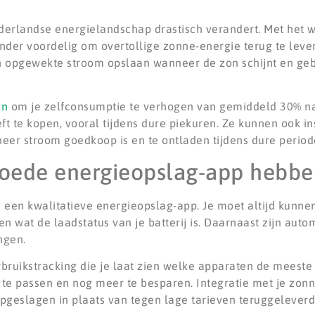
erlandse energielandschap drastisch verandert. Met het 
nder voordelig om overtollige zonne-energie terug te lever
n opgewekte stroom opslaan wanneer de zon schijnt en geb
en
om je zelfconsumptie te verhogen van gemiddeld 30% na
eft te kopen, vooral tijdens dure piekuren. Ze kunnen ook 
neer stroom goedkoop is en te ontladen tijdens dure period
goede energieopslag-app hebbe
n een kwalitatieve energieopslag-app. Je moet altijd kunne
n wat de laadstatus van je batterij is. Daarnaast zijn auto
ngen.
ruikstracking die je laat zien welke apparaten de meeste
 te passen en nog meer te besparen. Integratie met je zon
pgeslagen in plaats van tegen lage tarieven teruggeleverd