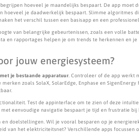
 begrijpen hoeveel je maandelijks bespaart. De app moet du
en hoeveel je daadwerkelijk bespaart. Slimme algoritmes di
aken het verschil tussen een basisapp en een professionel
ogte van belangrijke gebeurtenissen, zoals een volle batt
data en rapportages helpen je om trends te herkennen en je
voor jouw energiesysteem?
t met je bestaande apparatuur
. Controleer of de app werkt 
 merken zoals SolaX, SolarEdge, Enphase en SigenEnergy
kbaar.
ctionaliteit. Test de appinterface om te zien of deze intuïti
met eenvoudige navigatie bespaart je tijd en frustratie bij 
en doelstellingen. Wil je vooral besparen op je energierek
d van het elektriciteitsnet? Verschillende apps focussen 