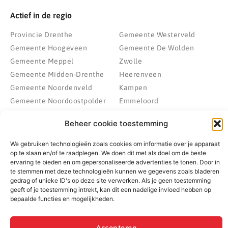
Actief in de regio
Provincie Drenthe
Gemeente Westerveld
Gemeente Hoogeveen
Gemeente De Wolden
Gemeente Meppel
Zwolle
Gemeente Midden-Drenthe
Heerenveen
Gemeente Noordenveld
Kampen
Gemeente Noordoostpolder
Emmeloord
Gemeente Steenwijkerland
Wolvega
Beheer cookie toestemming
Gemeente Weststellingwerf
We gebruiken technologieën zoals cookies om informatie over je apparaat
op te slaan en/of te raadplegen. We doen dit met als doel om de beste
ervaring te bieden en om gepersonaliseerde advertenties te tonen. Door in
© 2022 - 2026 BespaarPartner | Alle rechten voorbehouden
te stemmen met deze technologieën kunnen we gegevens zoals bladeren
gedrag of unieke ID's op deze site verwerken. Als je geen toestemming
geeft of je toestemming intrekt, kan dit een nadelige invloed hebben op
bepaalde functies en mogelijkheden.
Accepteren