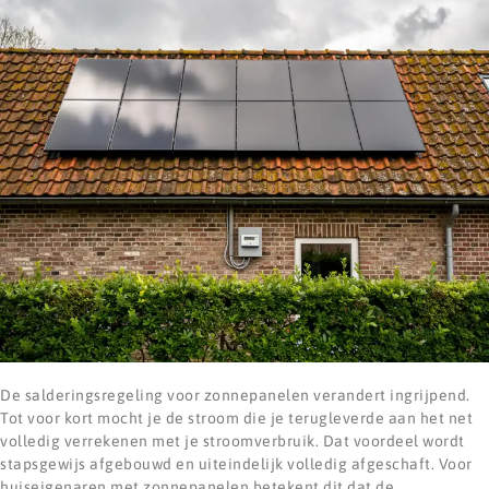
De salderingsregeling voor zonnepanelen verandert ingrijpend.
Tot voor kort mocht je de stroom die je terugleverde aan het net
volledig verrekenen met je stroomverbruik. Dat voordeel wordt
stapsgewijs afgebouwd en uiteindelijk volledig afgeschaft. Voor
huiseigenaren met zonnepanelen betekent dit dat de