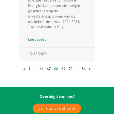
Energie-Nederland, NWEA en
Energie Samen een zienswijze
geschreven op de
investeringsplannen van de
netbeheerders voor 2024-2033.
“Holland Solar is blij
Lees verder
13/12/2023
«
1
…
66
67
68
69
70
…
84
»
Overtuigd van ons?
Ja, ik wil een offerte!