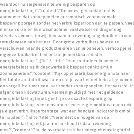
waardoor huiseigenaren te weinig besparen op
energiebelasting?”,”content”:”De meest gemaakte fout is
aannemen dat zonnepanelen automatisch voor maximale
besparing zorgen zonder het verbruikspatroon aan te passen. Veel
mensen draaien hun wasmachine, vaatwasser en droger nog
steeds ’s avonds, terwijl hun panelen overdag ongebruikte stroom
terugleveren aan het net. Door grote verbruikers bewust te
verschuiven naar de productie-uren van je panelen, verhoog je je
eigenverbruik direct en betaal je merkbaar minder
energiebelasting.”},{“id”:5,”title”:”Hoe controleer ik hoeveel
energiebelasting ik daadwerkelijk bespaar dankzij mijn
zonnepanelen?”,”content”:”Kijk op je jaarlijkse energienota naar
het totale aantal kilowatturen dat je van het net hebt afgenomen
en vergelijk dit met een jaar zonder zonnepanelen. Het verschil in
afgenomen kilowatturen, vermenigvuldigd met het geldende
energiebelastingtarief, geeft je de exacte besparing op
energiebelasting. Veel omvormers en energiemonitors tonen ook
je eigenverbruikspercentage, wat een handige indicator is om bij
te houden.”},{“id”:6,”title”:”Verandert de hoogte van de
energiebelasting elk jaar en hoe houd ik daar rekening
mee?”,”content”:”Ja, de overheid stelt het energiebelastingtarief