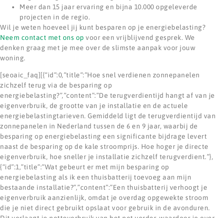
Meer dan 15 jaar ervaring en bijna 10.000 opgeleverde
projecten in de regio.
Wil je weten hoeveel jij kunt besparen op je energiebelasting?
Neem contact met ons op
voor een vrijblijvend gesprek. We
denken graag met je mee over de slimste aanpak voor jouw
woning.
[seoaic_faq][{“id”:0,”title”:”Hoe snel verdienen zonnepanelen
zichzelf terug via de besparing op
energiebelasting?”,”content”:”De terugverdientijd hangt af van je
eigenverbruik, de grootte van je installatie en de actuele
energiebelastingtarieven. Gemiddeld ligt de terugverdientijd van
zonnepanelen in Nederland tussen de 6 en 9 jaar, waarbij de
besparing op energiebelasting een significante bijdrage levert
naast de besparing op de kale stroomprijs. Hoe hoger je directe
eigenverbruik, hoe sneller je installatie zichzelf terugverdient.”},
{“id”:1,”title”:”Wat gebeurt er met mijn besparing op
energiebelasting als ik een thuisbatterij toevoeg aan mijn
bestaande installatie?”,”content”:”Een thuisbatterij verhoogt je
eigenverbruik aanzienlijk, omdat je overdag opgewekte stroom
die je niet direct gebruikt opslaat voor gebruik in de avonduren.
Dit verlaagt je nettoverbruik van het net verder, waardoor je over