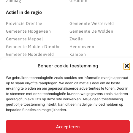
Zondag
Gesloten
Actief in de regio
Provincie Drenthe
Gemeente Westerveld
Gemeente Hoogeveen
Gemeente De Wolden
Gemeente Meppel
Zwolle
Gemeente Midden-Drenthe
Heerenveen
Gemeente Noordenveld
Kampen
Gemeente Noordoostpolder
Emmeloord
Beheer cookie toestemming
Gemeente Steenwijkerland
Wolvega
Gemeente Weststellingwerf
We gebruiken technologieën zoals cookies om informatie over je apparaat
op te slaan en/of te raadplegen. We doen dit met als doel om de beste
ervaring te bieden en om gepersonaliseerde advertenties te tonen. Door in
te stemmen met deze technologieën kunnen we gegevens zoals bladeren
gedrag of unieke ID's op deze site verwerken. Als je geen toestemming
© 2022 - 2026 BespaarPartner | Alle rechten voorbehouden
geeft of je toestemming intrekt, kan dit een nadelige invloed hebben op
bepaalde functies en mogelijkheden.
Accepteren