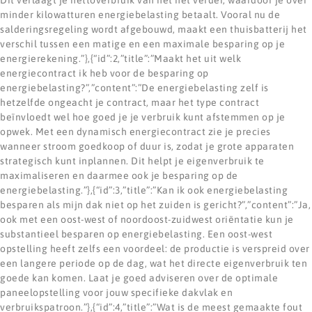
minder kilowatturen energiebelasting betaalt. Vooral nu de
salderingsregeling wordt afgebouwd, maakt een thuisbatterij het
verschil tussen een matige en een maximale besparing op je
energierekening.”},{“id”:2,”title”:”Maakt het uit welk
energiecontract ik heb voor de besparing op
energiebelasting?”,”content”:”De energiebelasting zelf is
hetzelfde ongeacht je contract, maar het type contract
beïnvloedt wel hoe goed je je verbruik kunt afstemmen op je
opwek. Met een dynamisch energiecontract zie je precies
wanneer stroom goedkoop of duur is, zodat je grote apparaten
strategisch kunt inplannen. Dit helpt je eigenverbruik te
maximaliseren en daarmee ook je besparing op de
energiebelasting.”},{“id”:3,”title”:”Kan ik ook energiebelasting
besparen als mijn dak niet op het zuiden is gericht?”,”content”:”Ja,
ook met een oost-west of noordoost-zuidwest oriëntatie kun je
substantieel besparen op energiebelasting. Een oost-west
opstelling heeft zelfs een voordeel: de productie is verspreid over
een langere periode op de dag, wat het directe eigenverbruik ten
goede kan komen. Laat je goed adviseren over de optimale
paneelopstelling voor jouw specifieke dakvlak en
verbruikspatroon.”},{“id”:4,”title”:”Wat is de meest gemaakte fout