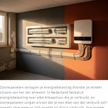
Zonnepanelen verlagen je energiebelasting doordat je minder
stroom van het net afneemt. In Nederland betaal je
energiebelasting over elke kilowattuur die je verbruikt, en
zonnepanelen zorgen ervoor dat je een deel van dat verbruik zelf
opwekt. Hoe meer je zelf opwekt en direct verbruikt, hoe minder