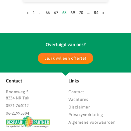
«
1
…
66
67
68
69
70
…
84
»
Overtuigd van ons?
Ja, ik wil een offerte!
Contact
Links
Roomweg 5
Contact
8334 NR Tuk
Vacatures
0521-764012
Disclaimer
06-21995394
Privacyverklaring
Algemene voorwaarden