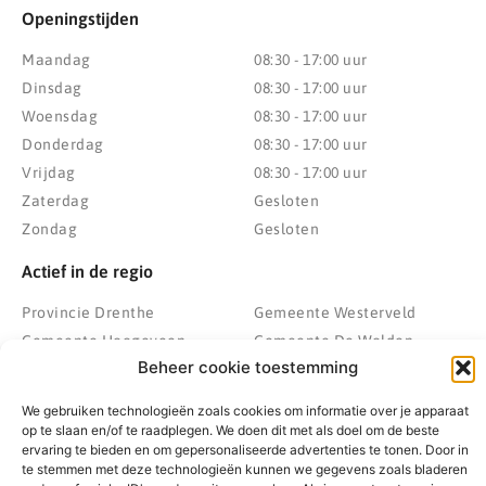
Openingstijden
Maandag
08:30 - 17:00 uur
Dinsdag
08:30 - 17:00 uur
Woensdag
08:30 - 17:00 uur
Donderdag
08:30 - 17:00 uur
Vrijdag
08:30 - 17:00 uur
Zaterdag
Gesloten
Zondag
Gesloten
Actief in de regio
Provincie Drenthe
Gemeente Westerveld
Gemeente Hoogeveen
Gemeente De Wolden
Beheer cookie toestemming
Gemeente Meppel
Zwolle
Gemeente Midden-Drenthe
Heerenveen
We gebruiken technologieën zoals cookies om informatie over je apparaat
Gemeente Noordenveld
Kampen
op te slaan en/of te raadplegen. We doen dit met als doel om de beste
ervaring te bieden en om gepersonaliseerde advertenties te tonen. Door in
Gemeente Noordoostpolder
Emmeloord
te stemmen met deze technologieën kunnen we gegevens zoals bladeren
Gemeente Steenwijkerland
Wolvega