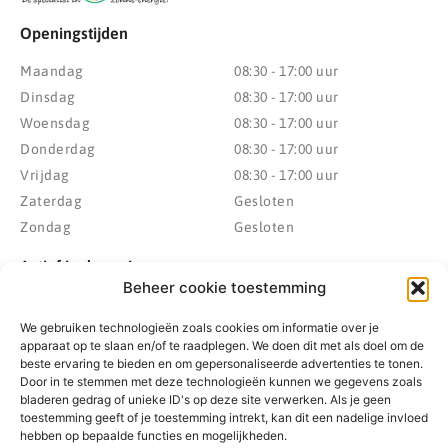
Openingstijden
Maandag
08:30 - 17:00 uur
Dinsdag
08:30 - 17:00 uur
Woensdag
08:30 - 17:00 uur
Donderdag
08:30 - 17:00 uur
Vrijdag
08:30 - 17:00 uur
Zaterdag
Gesloten
Zondag
Gesloten
Actief in de regio
Beheer cookie toestemming
Provincie Drenthe
Gemeente Westerveld
We gebruiken technologieën zoals cookies om informatie over je
Gemeente Hoogeveen
Gemeente De Wolden
apparaat op te slaan en/of te raadplegen. We doen dit met als doel om de
Gemeente Meppel
Zwolle
beste ervaring te bieden en om gepersonaliseerde advertenties te tonen.
Gemeente Midden-Drenthe
Heerenveen
Door in te stemmen met deze technologieën kunnen we gegevens zoals
bladeren gedrag of unieke ID's op deze site verwerken. Als je geen
Gemeente Noordenveld
Kampen
toestemming geeft of je toestemming intrekt, kan dit een nadelige invloed
Gemeente Noordoostpolder
Emmeloord
hebben op bepaalde functies en mogelijkheden.