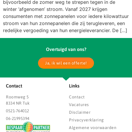
bijvoorbeeld de zomer weg te strepen tegen in de
winter ‘afgenomen’ stroom. Vanaf 2027 krijgen
consumenten met zonnepanelen voor iedere kilowattuur
stroom van hun zonnepanelen die zij terugleveren, een
redelijke vergoeding van hun energieleverancier. De […]
Overtuigd van ons?
Ja, ik wil een offerte!
Contact
Links
Roomweg 5
Contact
8334 NR Tuk
Vacatures
0521-764012
Disclaimer
06-21995394
Privacyverklaring
Algemene voorwaarden