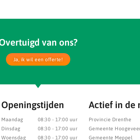
Overtuigd van ons?
Ja, ik wil een offerte!
Openingstijden
Actief in de 
Maandag
08:30 - 17:00 uur
Provincie Drenthe
Dinsdag
08:30 - 17:00 uur
Gemeente Hoogevee
Woensdag
08:30 - 17:00 uur
Gemeente Meppel