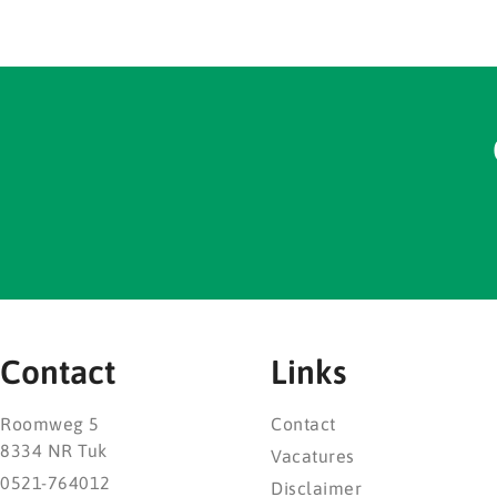
Contact
Links
Roomweg 5
Contact
8334 NR Tuk
Vacatures
0521-764012
Disclaimer