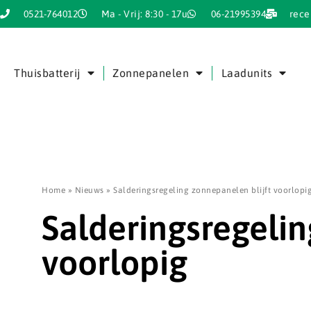
0521-764012
Ma - Vrij: 8:30 - 17u
06-21995394
rece
Thuisbatterij
Zonnepanelen
Laadunits
Home
»
Nieuws
»
Salderingsregeling zonnepanelen blijft voorlopi
Salderingsregelin
voorlopig