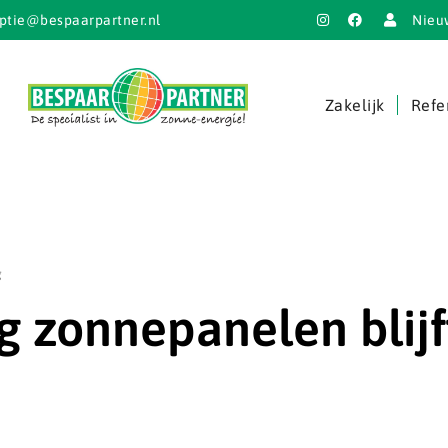
ptie@bespaarpartner.nl
Nieu
Zakelijk
Refe
g
g zonnepanelen blijf