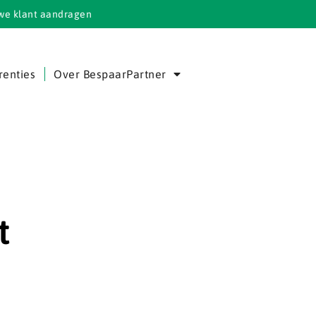
we klant aandragen
renties
Over BespaarPartner
t