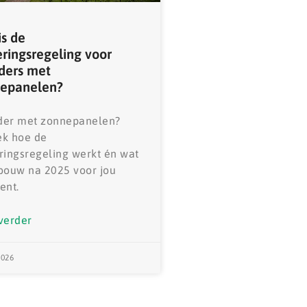
is de
eringsregeling voor
ders met
epanelen?
der met zonnepanelen?
ek hoe de
ringsregeling werkt én wat
bouw na 2025 voor jou
ent.
verder
2026