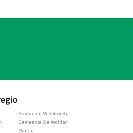
regio
Gemeente Westerveld
n
Gemeente De Wolden
Zwolle