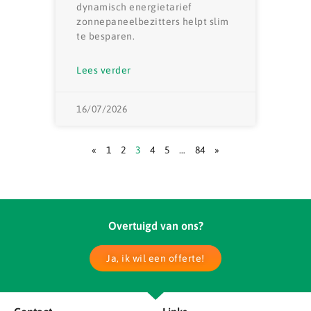
dynamisch energietarief
zonnepaneelbezitters helpt slim
te besparen.
Lees verder
16/07/2026
«
1
2
3
4
5
…
84
»
Overtuigd van ons?
Ja, ik wil een offerte!