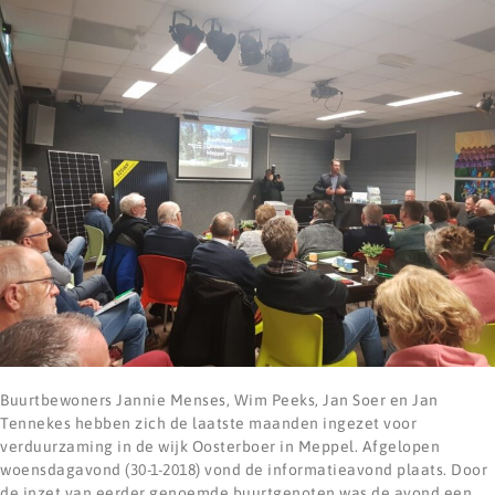
Buurtbewoners Jannie Menses, Wim Peeks, Jan Soer en Jan
Tennekes hebben zich de laatste maanden ingezet voor
verduurzaming in de wijk Oosterboer in Meppel. Afgelopen
woensdagavond (30-1-2018) vond de informatieavond plaats. Door
de inzet van eerder genoemde buurtgenoten was de avond een