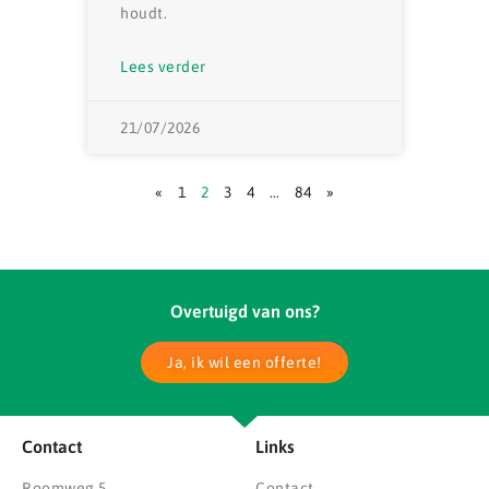
houdt.
Lees verder
21/07/2026
«
1
2
3
4
…
84
»
Overtuigd van ons?
Ja, ik wil een offerte!
Contact
Links
Roomweg 5
Contact