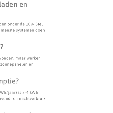
 laden en
den onder de 10%. Stel
De meeste systemen doen
?
n voeden, maar werken
l zonnepanelen en
mptie?
kWh/jaar) is 3-4 kWh
avond- en nachtverbruik