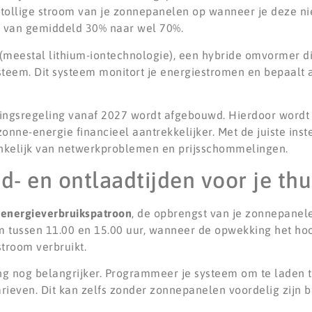
tollige stroom van je zonnepanelen op wanneer je deze niet
ie van gemiddeld 30% naar wel 70%.
f (meestal lithium-iontechnologie), een hybride omvormer 
teem. Dit systeem monitort je energiestromen en bepaalt
ringsregeling vanaf 2027 wordt afgebouwd. Hierdoor wordt
onne-energie financieel aantrekkelijker. Met de juiste inst
ankelijk van netwerkproblemen en prijsschommelingen.
d- en ontlaadtijden voor je thu
e
energieverbruikspatroon
, de opbrengst van je zonnepanele
m tussen 11.00 en 15.00 uur, wanneer de opwekking het hoog
troom verbruikt.
ng nog belangrijker. Programmeer je systeem om te laden t
rieven. Dit kan zelfs zonder zonnepanelen voordelig zijn bij