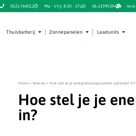
0521-764012
Ma - Vrij: 8:30 - 17u
06-21995394
rece
Thuisbatterij
Zonnepanelen
Laadunits
Home
»
Nieuws
»
Hoe stel je je energieopslagsysteem optimaal in?
Hoe stel je je en
in?