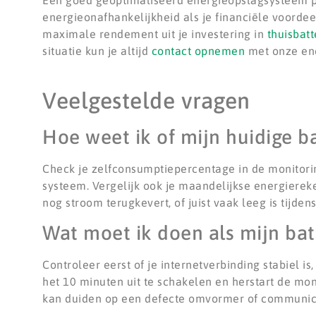
Een goed geoptimaliseerd energieopslagsysteem pa
energieonafhankelijkheid als je financiële voordee
maximale rendement uit je investering in
thuisbatt
situatie kun je altijd
contact opnemen
met onze ene
Veelgestelde vragen
Hoe weet ik of mijn huidige ba
Check je zelfconsumptiepercentage in de monitori
systeem. Vergelijk ook je maandelijkse energierekeni
nog stroom terugkevert, of juist vaak leeg is tijden
Wat moet ik doen als mijn batt
Controleer eerst of je internetverbinding stabiel 
het 10 minuten uit te schakelen en herstart de mon
kan duiden op een defecte omvormer of communica