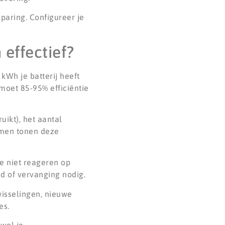
sparing. Configureer je
 effectief?
 kWh je batterij heeft
moet 85-95% efficiëntie
uikt), het aantal
emen tonen deze
e niet reageren op
ud of vervanging nodig.
wisselingen, nieuwe
es.