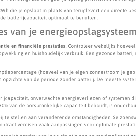
kWh die je opslaat in plaats van teruglevert een directe be
e batterijcapaciteit optimaal te benutten.
es van je energieopslagsysteem
iëntie en financiële prestaties
. Controleer wekelijks hoeveel
opwekking en huishoudelijk verbruik. Een gezonde batterij 
umptiepercentage (hoeveel van je eigen zonnestroom je gebr
n opzichte van de periode zonder batterij. De meeste syst
ijcapaciteit, onverwachte energieverliezen of systemen di
n 80% van de oorspronkelijke capaciteit behoudt, is onderho
 bij te stellen aan veranderende omstandigheden. Seizoens
contract vereisen vaak aanpassingen voor optimale prestati