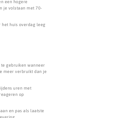
en een hogere
n je volstaan met 70-
r het huis overdag leeg
n te gebruiken wanneer
je meer verbruikt dan je
ijdens uren met
 reageren op
laan en pas als laatste
evering.