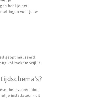
wel je
gen haal je het
nstellingen voor jouw
oed geoptimaliseerd
ig vol raakt terwijl je
 tijdschema's?
Reset het systeem door
 je installateur - dit