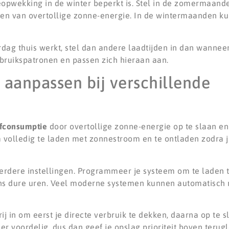
opwekking in de winter beperkt is. Stel in de zomermaand
ren van overtollige zonne-energie. In de wintermaanden ku
rdag thuis werkt, stel dan andere laadtijden in dan wannee
bruikspatronen en passen zich hieraan aan.
 aanpassen bij verschillende
fconsumptie
door overtollige zonne-energie op te slaan e
om volledig te laden met zonnestroom en te ontladen zodra 
rdere instellingen. Programmeer je systeem om te laden t
jdens dure uren. Veel moderne systemen kunnen automatisch
ij in om eerst je directe verbruik te dekken, daarna op te s
r voordelig, dus dan geef je opslag prioriteit boven terugl