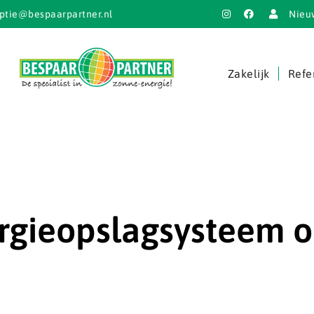
ptie@bespaarpartner.nl
Nieu
Zakelijk
Refe
ergieopslagsysteem 