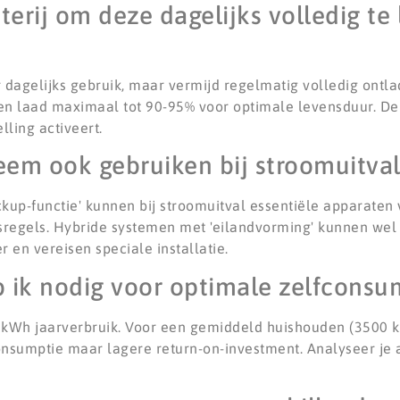
tterij om deze dagelijks volledig te
 dagelijks gebruik, maar vermijd regelmatig volledig ontla
it en laad maximaal tot 90-95% voor optimale levensduur. 
lling activeert.
eem ook gebruiken bij stroomuitval
ckup-functie' kunnen bij stroomuitval essentiële apparate
regels. Hybride systemen met 'eilandvorming' kunnen we
r en vereisen speciale installatie.
b ik nodig voor optimale zelfconsu
00 kWh jaarverbruik. Voor een gemiddeld huishouden (3500 
onsumptie maar lagere return-on-investment. Analyseer je 