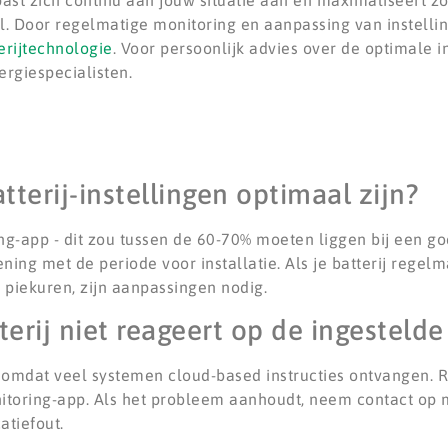
st zich continu aan jouw situatie aan en maximaliseert zo
l. Door regelmatige monitoring en aanpassing van instellin
erijtechnologie
. Voor persoonlijk advies over de optimale i
rgiespecialisten.
tterij-instellingen optimaal zijn?
ng-app - dit zou tussen de 60-70% moeten liggen bij een g
ng met de periode voor installatie. Als je batterij regelmat
s piekuren, zijn aanpassingen nodig.
erij niet reageert op de ingestelde
is, omdat veel systemen cloud-based instructies ontvangen. 
itoring-app. Als het probleem aanhoudt, neem contact op met
tiefout.