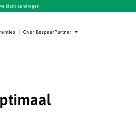
we klant aandragen
renties
Over BespaarPartner
optimaal