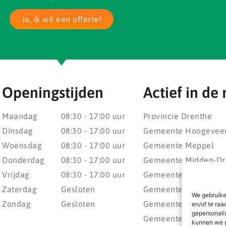
Ja, ik wil een offerte!
Openingstijden
Actief in de 
Maandag
08:30 - 17:00 uur
Provincie Drenthe
Dinsdag
08:30 - 17:00 uur
Gemeente Hoogevee
Woensdag
08:30 - 17:00 uur
Gemeente Meppel
Donderdag
08:30 - 17:00 uur
Gemeente Midden-Dr
Vrijdag
08:30 - 17:00 uur
Gemeente Noordenv
Zaterdag
Gesloten
Gemeente Noordoost
We gebruike
Zondag
Gesloten
Gemeente Steenwijke
en/of te raa
gepersonali
Gemeente Weststelli
kunnen we g