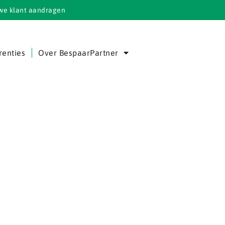
we klant aandragen
renties
Over BespaarPartner