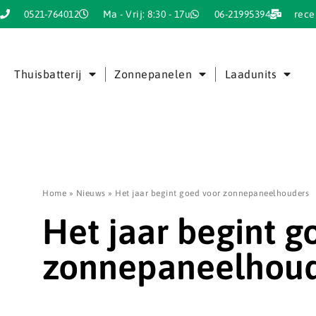
0521-764012
Ma - Vrij: 8:30 - 17u
06-21995394
rece
Thuisbatterij
Zonnepanelen
Laadunits
Home
»
Nieuws
»
Het jaar begint goed voor zonnepaneelhouders
Het jaar begint g
zonnepaneelhoud