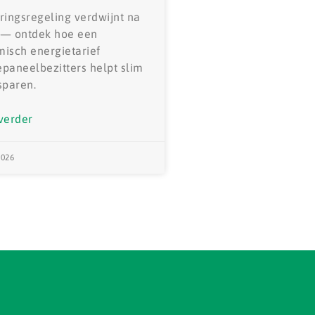
ringsregeling verdwijnt na
 — ontdek hoe een
isch energietarief
paneelbezitters helpt slim
sparen.
verder
2026