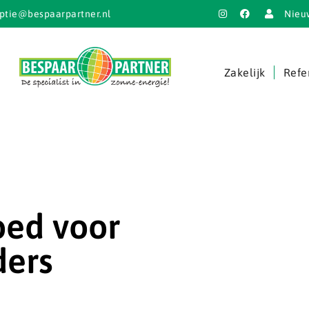
ptie@bespaarpartner.nl
Nieu
Zakelijk
Refe
oed voor
ers