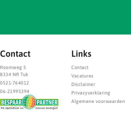
Contact
Links
Roomweg 5
Contact
8334 NR Tuk
Vacatures
0521-764012
Disclaimer
06-21995394
Privacyverklaring
Algemene voorwaarden