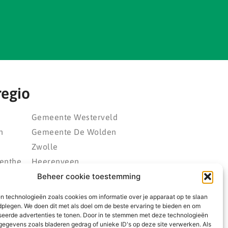
regio
Gemeente Westerveld
n
Gemeente De Wolden
Zwolle
enthe
Heerenveen
eld
Kampen
Beheer cookie toestemming
polder
Emmeloord
n technologieën zoals cookies om informatie over je apparaat op te slaan
rland
Wolvega
dplegen. We doen dit met als doel om de beste ervaring te bieden en om
seerde advertenties te tonen. Door in te stemmen met deze technologieën
ngwerf
egevens zoals bladeren gedrag of unieke ID's op deze site verwerken. Als