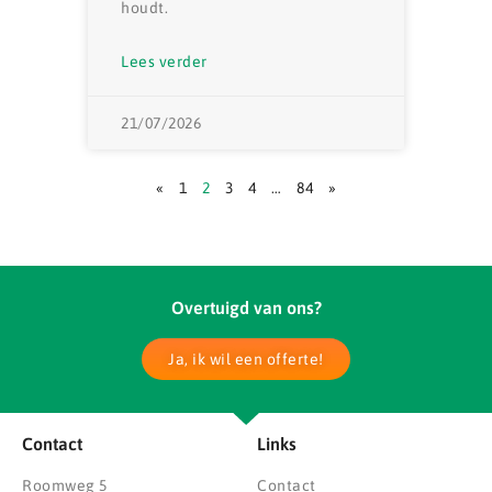
houdt.
Lees verder
21/07/2026
«
1
2
3
4
…
84
»
Overtuigd van ons?
Ja, ik wil een offerte!
Contact
Links
Roomweg 5
Contact