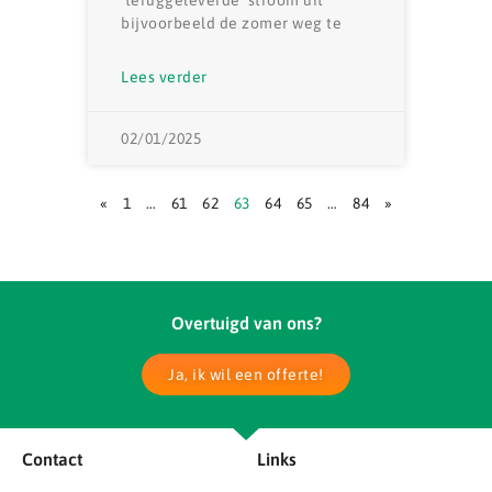
bijvoorbeeld de zomer weg te
Lees verder
02/01/2025
«
1
…
61
62
63
64
65
…
84
»
Overtuigd van ons?
Ja, ik wil een offerte!
Contact
Links