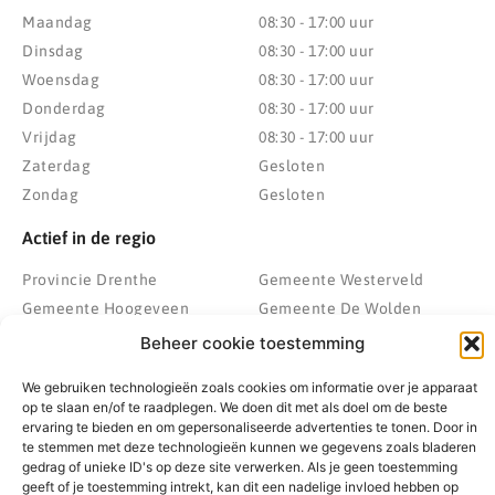
Maandag
08:30 - 17:00 uur
Dinsdag
08:30 - 17:00 uur
Woensdag
08:30 - 17:00 uur
Donderdag
08:30 - 17:00 uur
Vrijdag
08:30 - 17:00 uur
Zaterdag
Gesloten
Zondag
Gesloten
Actief in de regio
Provincie Drenthe
Gemeente Westerveld
Gemeente Hoogeveen
Gemeente De Wolden
Gemeente Meppel
Zwolle
Beheer cookie toestemming
Gemeente Midden-Drenthe
Heerenveen
We gebruiken technologieën zoals cookies om informatie over je apparaat
Gemeente Noordenveld
Kampen
op te slaan en/of te raadplegen. We doen dit met als doel om de beste
Gemeente Noordoostpolder
Emmeloord
ervaring te bieden en om gepersonaliseerde advertenties te tonen. Door in
te stemmen met deze technologieën kunnen we gegevens zoals bladeren
Gemeente Steenwijkerland
Wolvega
gedrag of unieke ID's op deze site verwerken. Als je geen toestemming
Gemeente Weststellingwerf
geeft of je toestemming intrekt, kan dit een nadelige invloed hebben op