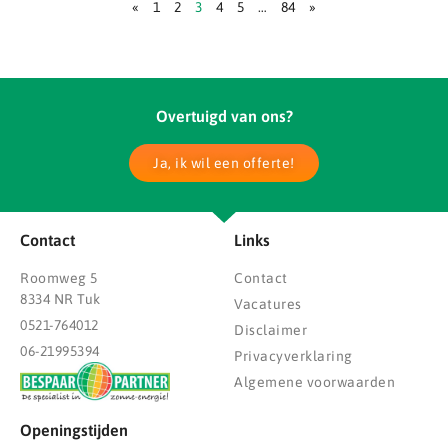
«
1
2
3
4
5
…
84
»
Overtuigd van ons?
Ja, ik wil een offerte!
Contact
Links
Roomweg 5
Contact
8334 NR Tuk
Vacatures
0521-764012
Disclaimer
06-21995394
Privacyverklaring
Algemene voorwaarden
Openingstijden