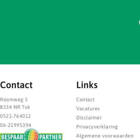
Contact
Links
Roomweg 5
Contact
8334 NR Tuk
Vacatures
0521-764012
Disclaimer
06-21995394
Privacyverklaring
Algemene voorwaarden