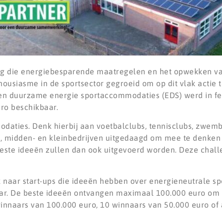
ling die energiebesparende maatregelen en het opwekken 
thousiasme in de sportsector gegroeid om op dit vlak actie
en duurzame energie sportaccommodaties (EDS) werd in fe
uro beschikbaar.
daties. Denk hierbij aan voetbalclubs, tennisclubs, zwemb
-ups, midden- en kleinbedrijven uitgedaagd om mee te denk
este ideeën zullen dan ook uitgevoerd worden. Deze chal
k naar start-ups die ideeën hebben over energieneutrale s
aar. De beste ideeën ontvangen maximaal 100.000 euro om d
 winnaars van 100.000 euro, 10 winnaars van 50.000 euro o