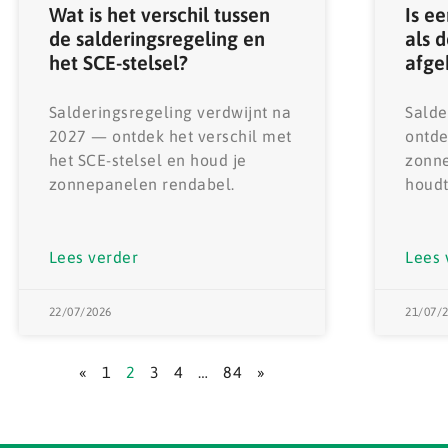
Wat is het verschil tussen
Is ee
de salderingsregeling en
als 
het SCE-stelsel?
afg
Salderingsregeling verdwijnt na
Salde
2027 — ontdek het verschil met
ontde
het SCE-stelsel en houd je
zonne
zonnepanelen rendabel.
houdt
Lees verder
Lees 
22/07/2026
21/07/
«
1
2
3
4
…
84
»