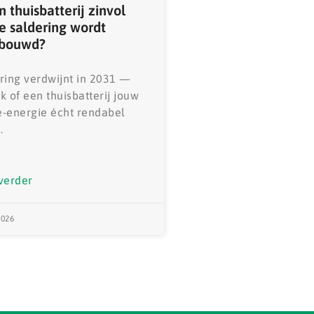
n thuisbatterij zinvol
de saldering wordt
ebouwd?
ring verdwijnt in 2031 —
k of een thuisbatterij jouw
-energie écht rendabel
.
verder
2026