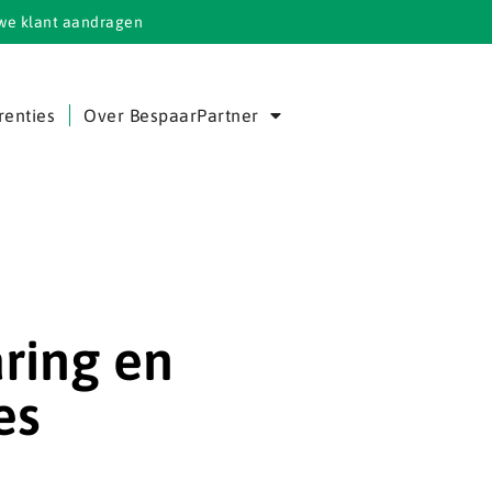
we klant aandragen
renties
Over BespaarPartner
ring en
es