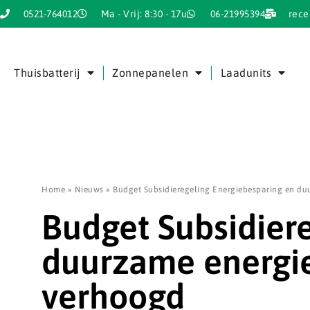
0521-764012
Ma - Vrij: 8:30 - 17u
06-21995394
rece
Thuisbatterij
Zonnepanelen
Laadunits
Home
»
Nieuws
»
Budget Subsidieregeling Energiebesparing en d
Budget Subsidier
duurzame energi
verhoogd