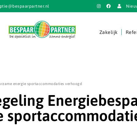
ptie@bespaarpartner.nl
Nieu
Zakelijk
Refe
uurzame energie sportaccommodaties verhoogd
egeling Energiebespa
e sportaccommodati