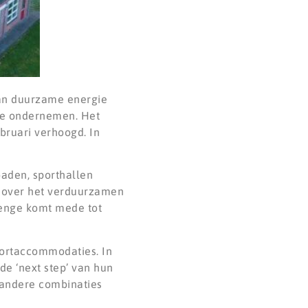
van duurzame energie
 te ondernemen. Het
bruari verhoogd. In
aden, sporthallen
en over het verduurzamen
lenge komt mede tot
portaccommodaties. In
e ‘next step’ van hun
f andere combinaties