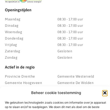
Openingstijden
Maandag
08:30 - 17:00 uur
Dinsdag
08:30 - 17:00 uur
Woensdag
08:30 - 17:00 uur
Donderdag
08:30 - 17:00 uur
Vrijdag
08:30 - 17:00 uur
Zaterdag
Gesloten
Zondag
Gesloten
Actief in de regio
Provincie Drenthe
Gemeente Westerveld
Gemeente Hoogeveen
Gemeente De Wolden
Gemeente Meppel
Zwolle
Beheer cookie toestemming
Gemeente Midden-Drenthe
Heerenveen
Gemeente Noordenveld
Kampen
We gebruiken technologieën zoals cookies om informatie over je apparaat
op te slaan en/of te raadplegen. We doen dit met als doel om de beste
Gemeente Noordoostpolder
Emmeloord