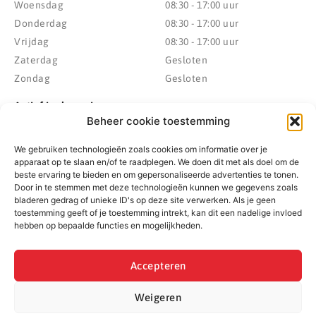
Woensdag
08:30 - 17:00 uur
Donderdag
08:30 - 17:00 uur
Vrijdag
08:30 - 17:00 uur
Zaterdag
Gesloten
Zondag
Gesloten
Actief in de regio
Beheer cookie toestemming
Provincie Drenthe
Gemeente Westerveld
We gebruiken technologieën zoals cookies om informatie over je
Gemeente Hoogeveen
Gemeente De Wolden
apparaat op te slaan en/of te raadplegen. We doen dit met als doel om de
Gemeente Meppel
Zwolle
beste ervaring te bieden en om gepersonaliseerde advertenties te tonen.
Door in te stemmen met deze technologieën kunnen we gegevens zoals
Gemeente Midden-Drenthe
Heerenveen
bladeren gedrag of unieke ID's op deze site verwerken. Als je geen
Gemeente Noordenveld
Kampen
toestemming geeft of je toestemming intrekt, kan dit een nadelige invloed
Gemeente Noordoostpolder
Emmeloord
hebben op bepaalde functies en mogelijkheden.
Gemeente Steenwijkerland
Wolvega
Gemeente Weststellingwerf
Accepteren
Weigeren
© 2022 - 2026 BespaarPartner | Alle rechten voorbehouden