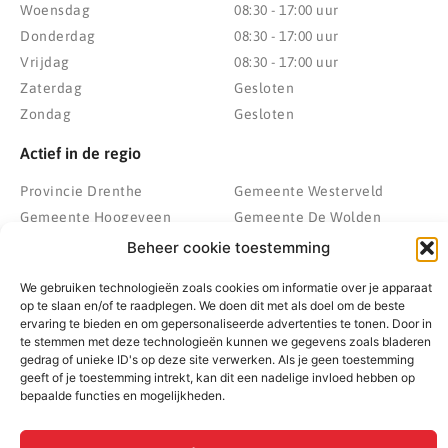
Woensdag
08:30 - 17:00 uur
Donderdag
08:30 - 17:00 uur
Vrijdag
08:30 - 17:00 uur
Zaterdag
Gesloten
Zondag
Gesloten
Actief in de regio
Provincie Drenthe
Gemeente Westerveld
Gemeente Hoogeveen
Gemeente De Wolden
Gemeente Meppel
Zwolle
Beheer cookie toestemming
Gemeente Midden-Drenthe
Heerenveen
We gebruiken technologieën zoals cookies om informatie over je apparaat
Gemeente Noordenveld
Kampen
op te slaan en/of te raadplegen. We doen dit met als doel om de beste
Gemeente Noordoostpolder
Emmeloord
ervaring te bieden en om gepersonaliseerde advertenties te tonen. Door in
te stemmen met deze technologieën kunnen we gegevens zoals bladeren
Gemeente Steenwijkerland
Wolvega
gedrag of unieke ID's op deze site verwerken. Als je geen toestemming
Gemeente Weststellingwerf
geeft of je toestemming intrekt, kan dit een nadelige invloed hebben op
bepaalde functies en mogelijkheden.