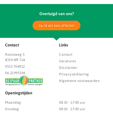
Overtuigd van ons?
Ja, ik wil een offerte!
Contact
Links
Roomweg 5
Contact
8334 NR Tuk
Vacatures
0521-764012
Disclaimer
06-21995394
Privacyverklaring
Algemene voorwaarden
Openingstijden
Maandag
08:30 - 17:00 uur
Dinsdag
08:30 - 17:00 uur