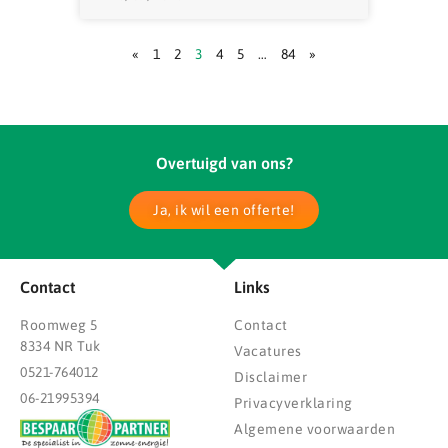
«
1
2
3
4
5
…
84
»
Overtuigd van ons?
Ja, ik wil een offerte!
Contact
Links
Roomweg 5
Contact
8334 NR Tuk
Vacatures
0521-764012
Disclaimer
06-21995394
Privacyverklaring
Algemene voorwaarden