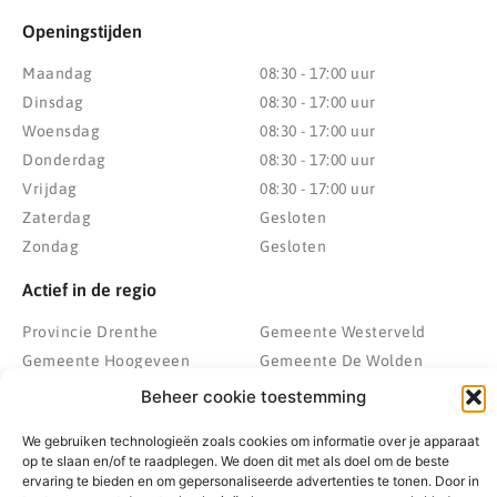
Openingstijden
Maandag
08:30 - 17:00 uur
Dinsdag
08:30 - 17:00 uur
Woensdag
08:30 - 17:00 uur
Donderdag
08:30 - 17:00 uur
Vrijdag
08:30 - 17:00 uur
Zaterdag
Gesloten
Zondag
Gesloten
Actief in de regio
Provincie Drenthe
Gemeente Westerveld
Gemeente Hoogeveen
Gemeente De Wolden
Gemeente Meppel
Zwolle
Beheer cookie toestemming
Gemeente Midden-Drenthe
Heerenveen
We gebruiken technologieën zoals cookies om informatie over je apparaat
Gemeente Noordenveld
Kampen
op te slaan en/of te raadplegen. We doen dit met als doel om de beste
Gemeente Noordoostpolder
Emmeloord
ervaring te bieden en om gepersonaliseerde advertenties te tonen. Door in