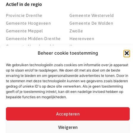
Actief in de regio
Provincie Drenthe
Gemeente Westerveld
Gemeente Hoogeveen
Gemeente De Wolden
Gemeente Meppel
Zwolle
Gemeente Midden-Drenthe
Heerenveen
Gemeente Noordenveld
Kampen
Beheer cookie toestemming
Gemeente Noordoostpolder
Emmeloord
Gemeente Steenwijkerland
Wolvega
We gebruiken technologieën zoals cookies om informatie over je apparaat
Gemeente Weststellingwerf
op te slaan en/of te raadplegen. We doen dit met als doel om de beste
ervaring te bieden en om gepersonaliseerde advertenties te tonen. Door in
te stemmen met deze technologieën kunnen we gegevens zoals bladeren
gedrag of unieke ID's op deze site verwerken. Als je geen toestemming
geeft of je toestemming intrekt, kan dit een nadelige invloed hebben op
© 2022 - 2026 BespaarPartner | Alle rechten voorbehouden
bepaalde functies en mogelijkheden.
Accepteren
Weigeren