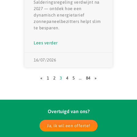
Salderingsregeling verdwijnt na
2027 — ontdek hoe een
dynamisch energietarief
zonnepaneelbezitters helpt slim
te besparen.
Lees verder
16/07/2026
«
1
2
3
4
5
…
84
»
Overtuigd van ons?
Ja, ik wil een offerte!